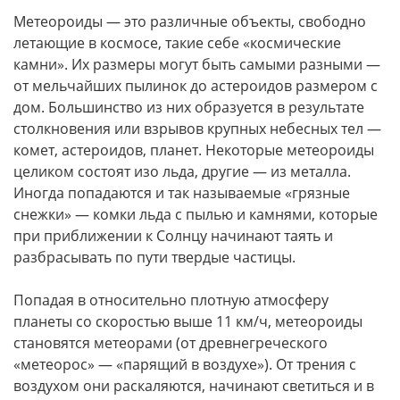
Метеороиды — это различные объекты, свободно
летающие в космосе, такие себе «космические
камни». Их размеры могут быть самыми разными —
от мельчайших пылинок до астероидов размером с
дом. Большинство из них образуется в результате
столкновения или взрывов крупных небесных тел —
комет, астероидов, планет. Некоторые метеороиды
целиком состоят изо льда, другие — из металла.
Иногда попадаются и так называемые «грязные
снежки» — комки льда с пылью и камнями, которые
при
приближении
к Солнцу начинают таять и
разбрасывать по пути твердые частицы.
Попадая в относительно плотную атмосферу
планеты со скоростью выше 11 км/ч, метеороиды
становятся метеорами (от древнегреческого
«метеорос» — «парящий в воздухе»)
.
От трения с
воздухом они раскаляются, начинают светиться и в