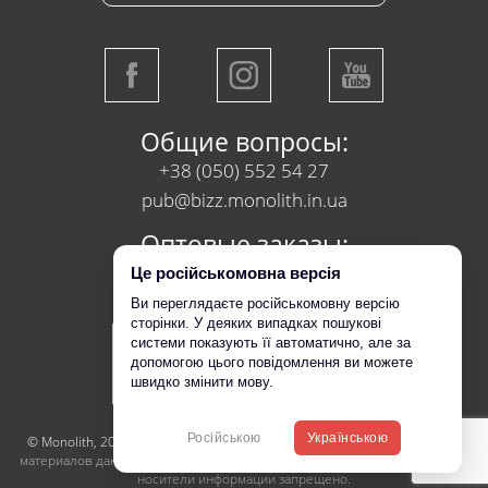
Общие вопросы:
+38 (050) 552 54 27
pub@bizz.monolith.in.ua
Оптовые заказы:
+38 (050) 218 95 95
Це російськомовна версія
Ви переглядаєте російськомовну версію
сторінки. У деяких випадках пошукові
системи показують її автоматично, але за
допомогою цього повідомлення ви можете
швидко змінити мову.
Російською
Українською
© Monolith, 2017-2026
Копирование, перепечатка или использование
материалов данной страницы для воспроизведения, переноса на другие
носители информации запрещено.