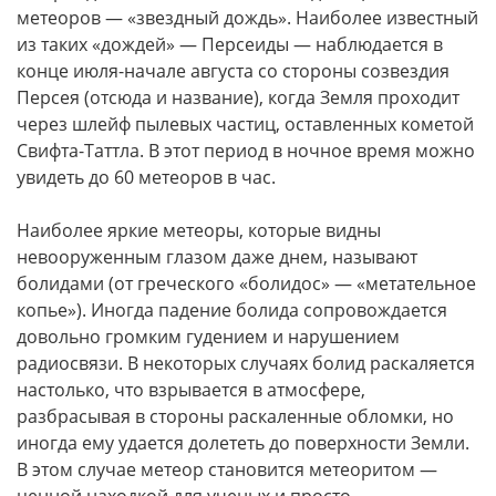
метеоров — «звездный дождь». Наиболее известный
из таких «дождей» — Персеиды — наблюдается в
конце июля-начале августа со стороны созвездия
Персея (отсюда и название), когда Земля проходит
через шлейф пылевых частиц, оставленных кометой
Свифта-Таттла. В этот период в ночное время можно
увидеть до 60 метеоров в час.
Наиболее яркие метеоры, которые видны
невооруженным глазом даже днем, называют
болидами (от греческого «болидос» — «метательное
копье»). Иногда падение болида сопровождается
довольно громким гудением и нарушением
радиосвязи. В некоторых случаях болид раскаляется
настолько, что взрывается в атмосфере,
разбрасывая в стороны раскаленные обломки, но
иногда ему удается долететь до поверхности Земли.
В этом случае метеор становится метеоритом —
ценной находкой для ученых и просто