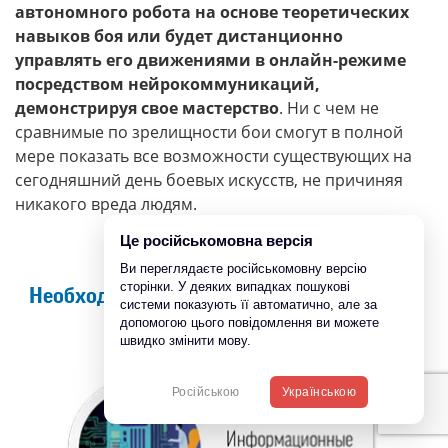
автономного робота на основе теоретических
навыков боя или будет дистанционно
управлять его движениями в онлайн-режиме
посредством нейрокоммуникаций,
демонстрируя свое мастерство
. Ни с чем не
сравнимые по зрелищности бои смогут в полной
мере показать все возможности существующих на
сегодняшний день боевых искусств, не причиняя
никакого вреда людям.
Це російськомовна версія
Ви переглядаєте російськомовну версію
сторінки. У деяких випадках пошукові
Необходимые области знаний (hard skills)
системи показують її автоматично, але за
допомогою цього повідомлення ви можете
швидко змінити мову.
Російською
Українською