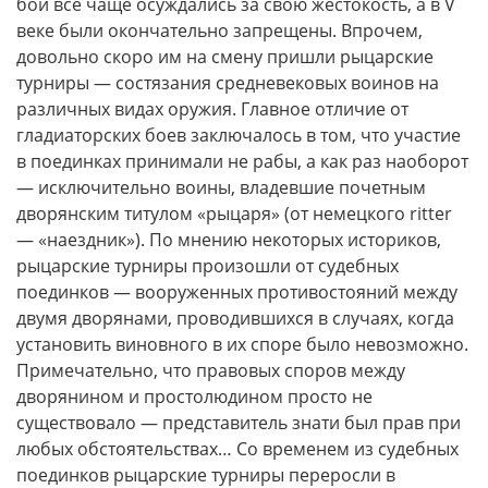
бои всё чаще осуждались за свою жестокость, а в
V
веке были окончательно запрещены. Впрочем,
довольно скоро им на смену пришли рыцарские
турниры — состязания средневековых воинов на
различных видах оружия. Главное отличие от
гладиаторских боев заключалось в том, что участие
в поединках принимали не рабы, а как раз наоборот
— исключительно воины, владевшие почетным
дворянским титулом «рыцаря» (от немецкого
ritter
— «наездник»). По мнению некоторых историков,
рыцарские турниры произошли от судебных
поединков — вооруженных противостояний между
двумя дворянами, проводившихся в случаях, когда
установить виновного в их споре было невозможно.
Примечательно, что правовых споров между
дворянином и простолюдином просто не
существовало — представитель знати был прав при
любых обстоятельствах… Со временем из судебных
поединков рыцарские турниры переросли в