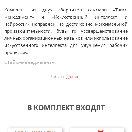
Комплект из двух сборников саммари «Тайм-
менеджмент» и «Искусственный интеллект и
нейросети» направлен на достижение максимальной
производительности, будь то усовершенствование
личных организационных навыков или использование
искусственного интеллекта для улучшения рабочих
процессов.
«Тайм-менеджмент»
Сборник саммари «Тайм-менеджмент» помогает понять
Читать дальше
важность рационального использования времени в
современном мире, где мы часто не успеваем
воплотить все замыслы в жизнь. Книга предлагает
уникальные методики управления временем от
В КОМПЛЕКТ ВХОДЯТ
мировых экспертов, которые помогут привести в
порядок дела и выстроить приоритеты, а также
увеличить производительность.
В сборнике «Тайм-менеджмент», вы найдете: