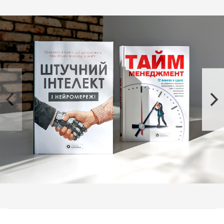
использования интеллектуальных систем в разных
сферах.
В сборнике «Искусственный интеллект и
нейросети» вы узнаете:
Об основах машинного обучения и нейронных
сетях;
Об этических вызовах, связанных с применением
ИИ;
О преимуществах технологий искусственного
интеллекта, а также практические советы по
использованию этих технологий во благо бизнеса
и общества.
Комплект из двух сборников саммари «Тайм-
менеджмент» и «Искусственный интеллект и
нейросети»
помогут вам овладеть инструментами для
организации вашего времени и расширить