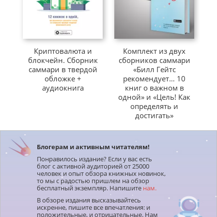
Криптовалюта и
Комплект из двух
с
блокчейн. Сборник
сборников саммари
саммари в твердой
«Билл Гейтс
и
обложке +
рекомендует… 10
аудиокнига
книг о важном в
одной» и «Цель! Как
определять и
достигать»
Блогерам и активным читателям!
Понравилось издание? Если у вас есть
блог с активной аудиторией от 25000
человек и опыт обзора книжных новинок,
то мы с радостью пришлем на обзор
бесплатный экземпляр. Напишите
нам.
В обзоре издания высказывайтесь
искренне, пишите все впечатления: и
положительные, и отрицательные. Нам