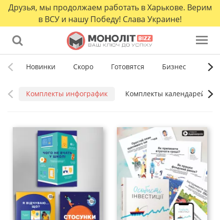
Друзья, мы продолжаем работать в Харькове. Верим
в ВСУ и нашу Победу! Слава Украине!
Новинки
Скоро
Готовятся
Бизнес
Сам
Комплекты инфографик
Комплекты календарей