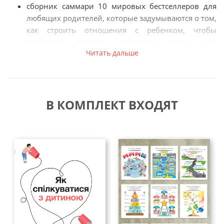
сборник саммари 10 мировых бестселлеров для
любящих родителей, которые задумываются о том,
как строить отношения с ребенком, чтобы
сохранить тонкую душевную связь, как
Читать дальше
воспитывать детей без крика и ругани;
аудиоверсия сборника саммари.
В этом уникальном комплекте оба издания могут
В КОМПЛЕКТ ВХОДЯТ
использоваться отдельно, но вместе они создают
удивительный тандем! Ведь инфографики, вошедшие в
коуч-плакаты, базируются на тех мировых книгах-
бестселлерах, которые легли в основу и сборников
саммари. Поэтому яркие инфографики коуч-плакатов
подскажут вам, какие книги помогут выстроить
здоровые и плодотворные отношения с вашим
ребенком. Или же наоборот: прочитав сборник
саммари, вы сможете оперативно вспомнить ключевые
идеи любимых книг благодаря выразительным