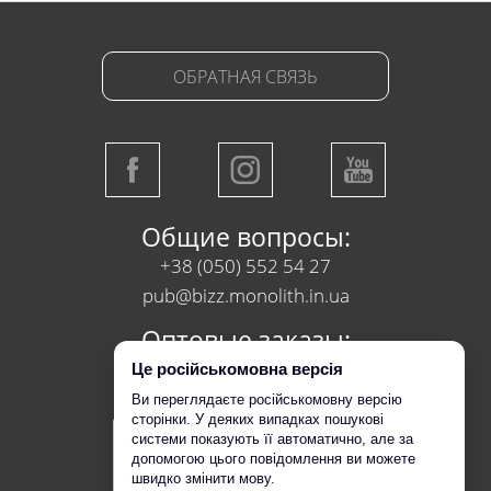
ОБРАТНАЯ СВЯЗЬ
Общие вопросы:
+38 (050) 552 54 27
pub@bizz.monolith.in.ua
Оптовые заказы:
+38 (050) 218 95 95
Це російськомовна версія
Ви переглядаєте російськомовну версію
сторінки. У деяких випадках пошукові
системи показують її автоматично, але за
допомогою цього повідомлення ви можете
швидко змінити мову.