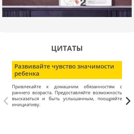
ЦИТАТЫ
Развивайте чувство значимости
Б
ребенка
Люб
нев
Привлекайте к домашним обязанностям с
Иск
раннего возраста. Предоставляйте возможность
мож
высказаться и быть услышанным, поощряйте
сог
инициативу.
дру
ор
обс
по
бес