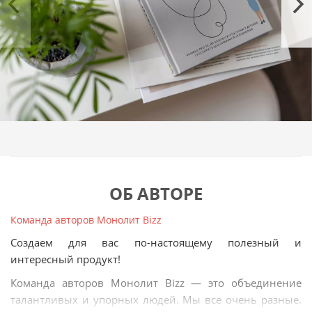
обучения»
Карен Прайор.
«Правила родителей»
Ричарда Темплара.
«Когда ваш ребенок сводит вас с ума»
Эды Ле
Шан.
«Как говорить, чтобы дети слушали, и как
слушать, чтобы дети говорили»
Адель Фабер и
Элейн Мазлиш.
«Если с ребенком трудно. Что делать, если
больше нет сил терпеть?»
Людмилы
Петрановской.
ОБ АВТОРЕ
Команда авторов Монолит Bizz
Создаем для вас по-настоящему полезный и
интересный продукт!
Команда авторов Монолит Bizz — это объединение
талантливых и упорных людей. Мы все очень разные.