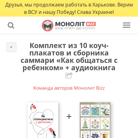
Друзья, мы продолжаем работать в Харькове. Верим
в ВСУ и нашу Победу! Слава Украине!
Комплект из 10 коуч-
<
плакатов и сборника
саммари «Как общаться с
ребенком» + аудиокнига
Команда авторов Монолит Bizz
+