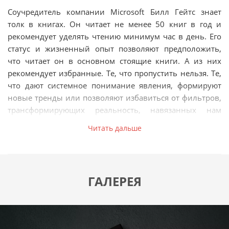
Соучредитель компании Microsoft Билл Гейтс знает
толк в книгах. Он читает не менее 50 книг в год и
рекомендует уделять чтению минимум час в день. Его
статус и жизненный опыт позволяют предположить,
что читает он в основном стоящие книги. А из них
рекомендует избранные. Те, что пропустить нельзя. Те,
что дают системное понимание явления, формируют
новые тренды или позволяют избавиться от фильтров,
трансформирующих реальность, навязанных нам
культурой, сообществом, СМИ.
Читать дальше
Он прочитал их лично и считает, что они обязательны
к прочтению всем, кто считает себя образованным
человеком. Лучшие из этих книг легли в основу самари,
вошедших в наш сборник «Билл Гейтс рекомендует... 10
ГАЛЕРЕЯ
книг о важном в одной». Советуем почитать! Думаем,
каждый найдет себе что-нибудь интересное и
полезное. Билл Гейтс нашел.