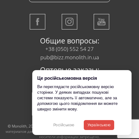
Общие вопросы:
+38 (050) 552 54 27
pub@bizz.monolith.in.ua
Оптовые заказы:
+38 (050) 218 95 95
Це російськомовна версія
Ви переглядаєте російськомовну версію
сторінки. У деяких випадках пошукові
системи показують її автоматично, але за
допомогою цього повідомлення ви можете
швидко змінити мову.
Російською
Українською
© Monolith, 2017-2026
Копирование, перепечатка или использование
материалов данной страницы для воспроизведения, переноса на другие
носители информации запрещено.