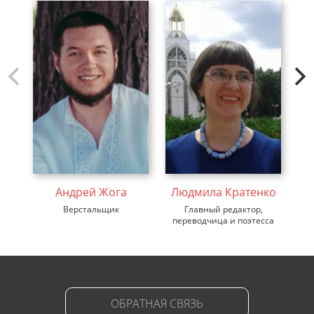
Андрей Жога
Людмила Кратенко
В
Верстальщик
Главный редактор,
ди
переводчица и поэтесса
ОБРАТНАЯ СВЯЗЬ