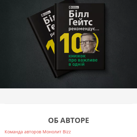
Билл Гейтс пишет: «Это лучшие книги из всех, что
я читал!».
«Sapiens: краткая история человечества»
Юваль Ной Харари.
«Homo Deus. Краткая история будущего»
Юваль Ной Харари.
«Ружья, микробы и сталь. История
человеческих сообществ»
Джаред Даймонд.
«21 урок для XXI века»
Юваль Ной Харари.
«Как лгать при помощи статистики»
Джарелл
Хафф.
«Капитализм без капитала: взлет
нематериальной экономики»
Джонатан Хаскел,
Стиан Вестлейк.
«Фактологичность: десять причин, почему
наши суждения о мире ошибочны и почему
дела лучше, чем мы думаем»
Ханс Рослинг,
Анна Рослинг-Ренлунд, Ула Рослинг.
ОБ АВТОРЕ
«Лучшее в нас. Почему насилия в мире стало
меньше»
Стивен Пинкер.
Команда авторов Монолит Bizz