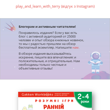
на
задача
х
;
распознавание букв и цифр;
play_and_learn_with_terry (відгук з Instagram)
логическое мышление;
сообразительность;
развитие речи и мелкой моторики.
Блогерам и активным читателям!
Понравилось издание? Если у вас есть
блог с активной аудиторией от 25000
человек и опыт обзора книжных новинок,
то мы с радостью пришлем на обзор
Для детей 2–4 лет созданы рабочие тетради:
бесплатный экземпляр. Напишите
нам.
В обзоре издания высказывайтесь
«Gakken. Умные игры. Счет. 2–4 года»
искренне, пишите все впечатления: и
«Gakken. Умные игры. Английский язык.
положительные, и отрицательные. Нам
необходимы только честные и
Алфавит. 2–4 года»
объективные отзывы!
«Gakken. Умные игры. Раннее развитие. 2–4
года»
«Gakken. Умные игры. Развитие логики.
Зверята. 2–4 года»
«Gakken. Умные игры. Развитие способностей.
Цвета и формы. 2–4 года»
«Gakken. Умные игры. Развитие мышления. 2–4