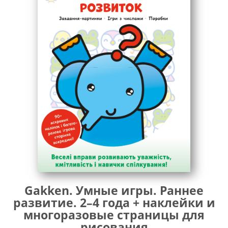
года»
«Gakken. Умные игры. Построение навыков. 2–
4 года»
«Gakken. Умные игры. Подготовка к письму. 2–
4 года»
«Gakken. Умные игры. Развитие креативности.
2–4 года»
«Gakken. Умные игры. Раннее развитие.
Головоломки. 2–4 лет»
«Gakken. Умные игры. Развитие мышления.
Головоломки. 2-4 лет»
«Gakken. Умные игры. Формирование
навыков. Головоломки. 2-4 лет»
Издания, которые входят в серию:
Gakken. Умные игры. Раннее
развитие. 2–4 года + наклейки и
многоразовые страницы для
рисования