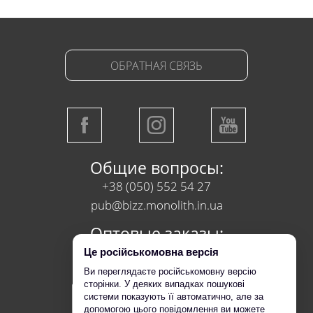
ОБРАТНАЯ СВЯЗЬ
Общие вопросы:
+38 (050) 552 54 27
pub@bizz.monolith.in.ua
Оптовые заказы:
+38 (050) 218 95 95
Це російськомовна версія
Ви переглядаєте російськомовну версію
сторінки. У деяких випадках пошукові
системи показують її автоматично, але за
допомогою цього повідомлення ви можете