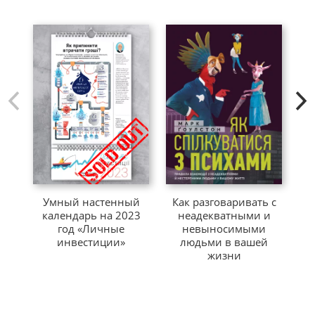
Как разговаривать с
Ко
Умный настенный
неадекватными и
пл
календарь на 2023
невыносимыми
с
год «Личные
людьми в вашей
инвестиции»
жизни