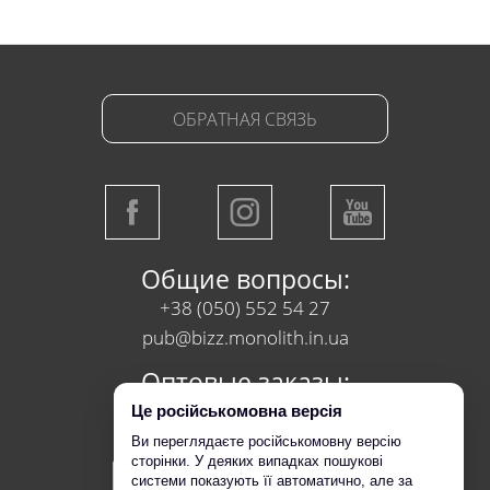
ОБРАТНАЯ СВЯЗЬ
Общие вопросы:
+38 (050) 552 54 27
pub@bizz.monolith.in.ua
Оптовые заказы:
+38 (050) 218 95 95
Це російськомовна версія
Ви переглядаєте російськомовну версію
сторінки. У деяких випадках пошукові
системи показують її автоматично, але за