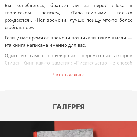
Вы колеблетесь, браться ли за перо? «Пока в
творческом поиске», «Талантливыми только
рождаются», «Нет времени, лучше поищу что-то более
стабильное».
Если у вас время от времени возникали такие мысли —
эта книга написана именно для вас.
Один из самых популярных современных авторов
Стивен Кинг как-то заметил: «Писательство не способ
зароботать деньги, получить признание, наладить
Читать дальше
отношения. Оно обогащает жизнь как тех, кто читает
произведения, так и тех, кто их пишет. Оно есть, чтобы
подняться вверх, получить, достичь. Стать
счастливым».
ГАЛЕРЕЯ
Оригинальное «пособие» современного украинского
автора Таис Золотковской пригодится тем, кто хочет
преодолеть собственный страх, отшлифовать свои
писательские способности и получить настоящее