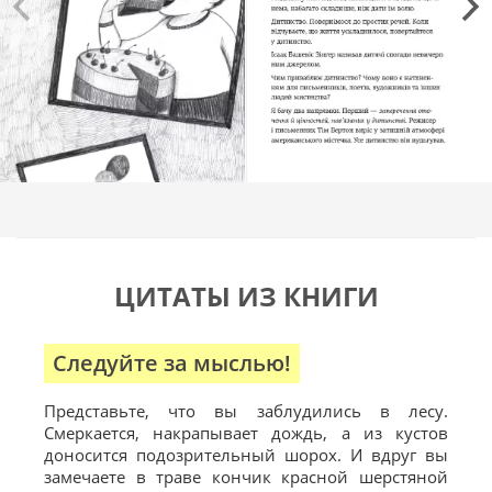
ЦИТАТЫ ИЗ КНИГИ
Следуйте за мыслью!
К
Представьте, что вы заблудились в лесу.
«Кн
Смеркается, накрапывает дождь, а из кустов
ча
доносится подозрительный шорох. И вдруг вы
ус
замечаете в траве кончик красной шерстяной
тро