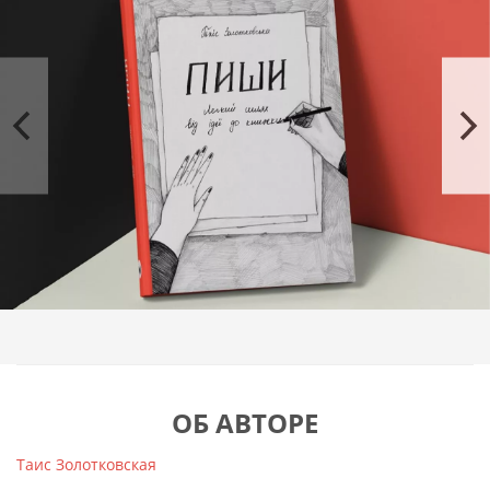
удовольствие от движения карандаша по записной
книжке или клацанья по клавишам клавиатуры.
ОБ АВТОРЕ
Таис Золотковская