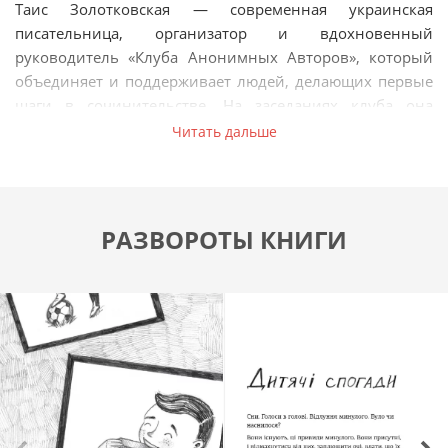
Таис Золотковская — современная украинская
писательница, организатор и вдохновенный
руководитель «Клуба Анонимных Авторов», который
объединяет и поддерживает людей, делающих первые
шаги в сочинительстве. На заседаниях клуба она
приобщает участников к литературному творчеству,
Читать дальше
выступает с познавательными лекциями и проводит
уроки креативного письма.
Круг ее творческих интересов широк: Таис пишет
РАЗВОРОТЫ КНИГИ
романы, нон-фикшн и книги для детей.