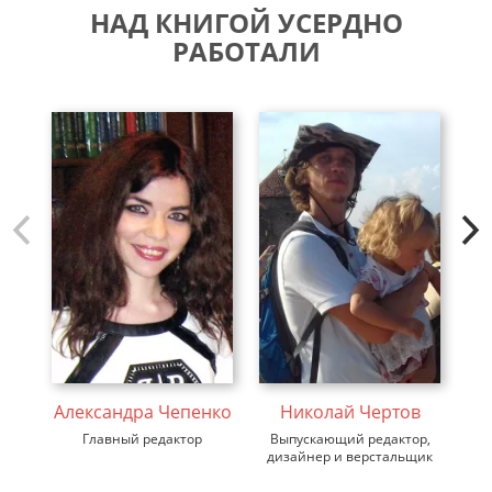
НАД КНИГОЙ УСЕРДНО
РАБОТАЛИ
С
Александра Чепенко
Николай Чертов
Главный редактор
Выпускающий редактор,
дизайнер и верстальщик