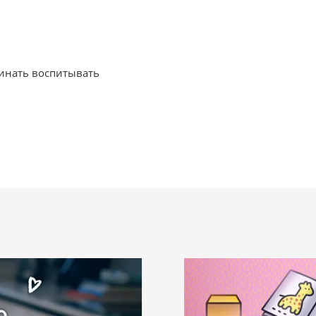
чинать воспитывать
 раннего развития
а и на украинском
логии Акира Таго,
особностей, в том
ков.
ок продвигается от