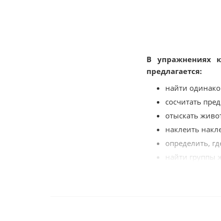
В упражнениях к
предлагается:
найти одинако
сосчитать пре
отыскать живот
наклеить накл
определить, гд
найти группы ж
соотнести вид 
соотнести тень
нарисовать уз