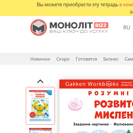
Вы можете приобрести эту тетрадь
в ком
з
RU
Новинки
Скоро
Готовятся
Бизнес
Сам