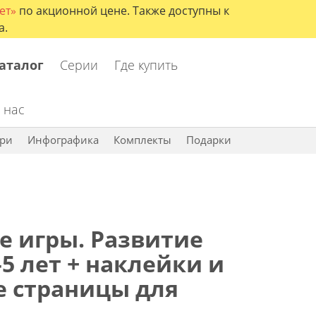
ет»
по акционной цене. Также доступны к
а.
аталог
Серии
Где купить
 нас
ри
Инфографика
Комплекты
Подарки
е игры. Развитие
5 лет + наклейки и
 страницы для