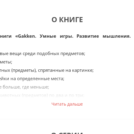
О КНИГЕ
ниги «Gakken. Умные игры. Развитие мышления. 
вые вещи среди подобных предметов;
дметы;
ных (предметы), спрятанные на картинке;
ейки на определенные места;
е больше, где меньше;
ивотных (предметов) по два и по три;
спереди и сбоку одного и того же предмета;
Читать дальше
 (контур) и предмет;
оры по своему усмотрению и тому подобное.