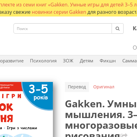
плекте из семи книг «Gakken. Умные игры для детей 3–5 л
аказу свежие
новинки серии Gakken
для разного возраст
К
О
оразвитие
Психология
ЗОЖ
Детям
Фикшн
Самма
Перевод
Оригинал
Gakken. Умны
мышления. 3–
многоразовые
рисования