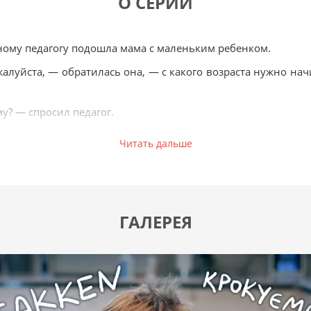
О СЕРИИ
лыш непременно улучшит:
ку;
ному педагогу подошла мама с маленьким ребенком.
алуйста, — обратилась она, — с какого возраста нужно на
шление;
орческие способности;
у? — спросил педагог.
.
Читать дальше
но на три года.
ует ли эта притча среди японцев, но именно принципы
ерии книг издательства Gakken, которая наконец вышл
 противопоставлять;
ГАЛЕРЕЯ
ли маркер;
роекта легли методические разработки профессора психо
ы и цифры;
о в Японии специалиста по развитию интеллектуальных сп
иринты;
Он предложил системный подход обучения и для дошкольни
ься, рассуждать;
едполагают занятия шаг за шагом, начиная с двух лет. Ребен
ее среди группы предметов;