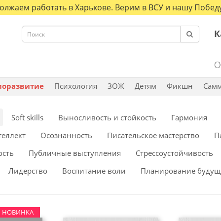
олжаем работать в Харькове. Верим в ВСУ и нашу Победу
К
О
моразвитие
Психология
ЗОЖ
Детям
Фикшн
Сам
Soft skills
Выносливость и стойкость
Гармония
теллект
Осознанность
Писательское мастерство
П
ость
Публичные выступления
Стрессоустойчивость
Лидерство
Воспитание воли
Планирование будущ
НОВИНКА