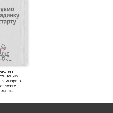
одолеть
стинацию.
 саммари в
 обложке +
иокнига