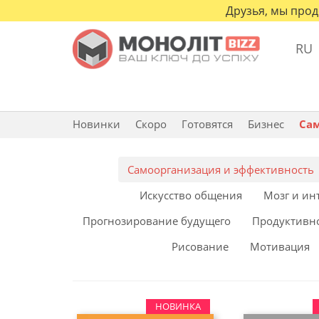
Друзья, мы прод
RU
Новинки
Скоро
Готовятся
Бизнес
Са
Cамоорганизация и эффективность
Искусство общения
Мозг и ин
Прогнозирование будущего
Продуктивн
Рисование
Мотивация
НОВИНКА