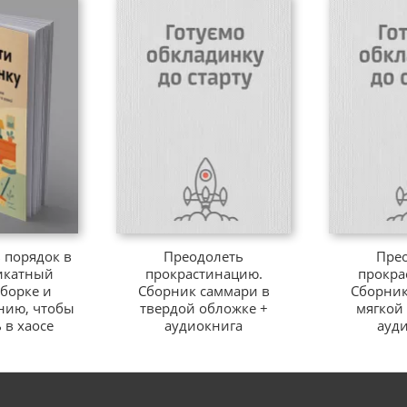
 порядок в
Преодолеть
Пре
икатный
прокрастинацию.
прокра
уборке и
Сборник саммари в
Сборник
нию, чтобы
твердой обложке +
мягкой
 в хаосе
аудиокнига
ауд