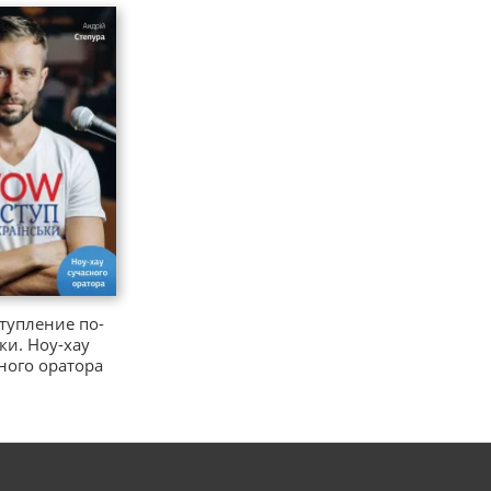
упление по-
ки. Ноу-хау
ного оратора