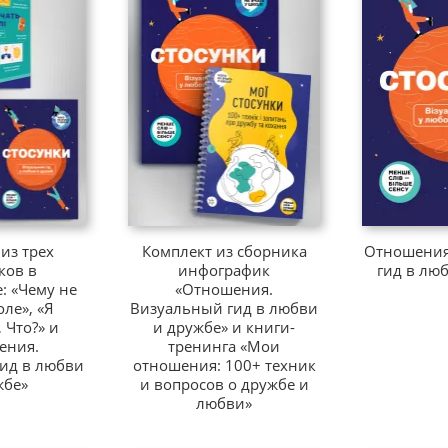
из трех
Комплект из сборника
Отношения
ков в
инфографик
гид в лю
: «Чему не
«Отношения.
оле», «Я
Визуальный гид в любви
 Что?» и
и дружбе» и книги-
ения.
тренинга «Мои
ид в любви
отношения: 100+ техник
жбе»
и вопросов о дружбе и
любви»