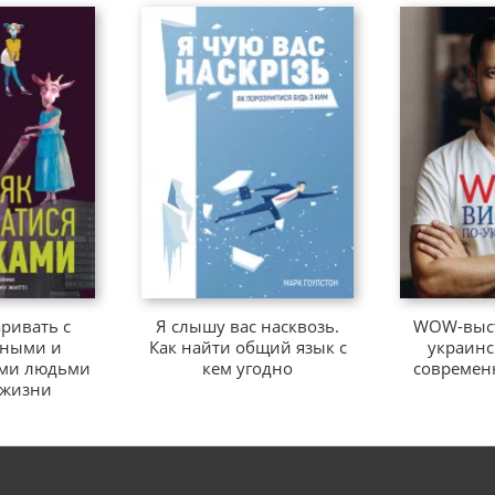
аривать с
Я слышу вас насквозь.
WOW-выст
тными и
Как найти общий язык с
украинс
ми людьми
кем угодно
современ
 жизни