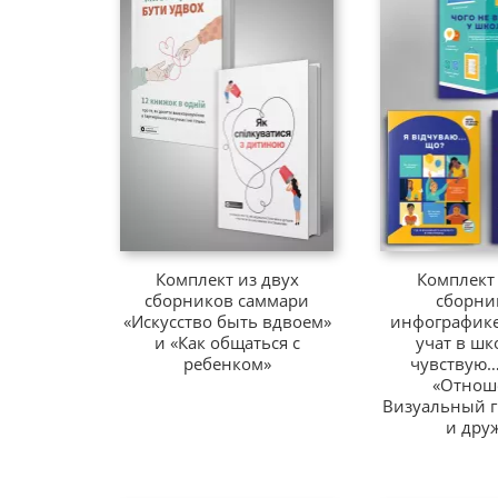
Комплект из двух
Комплект 
сборников саммари
сборни
«Искусство быть вдвоем»
инфографике
и «Как общаться с
учат в шк
ребенком»
чувствую…
«Отнош
Визуальный г
и дру