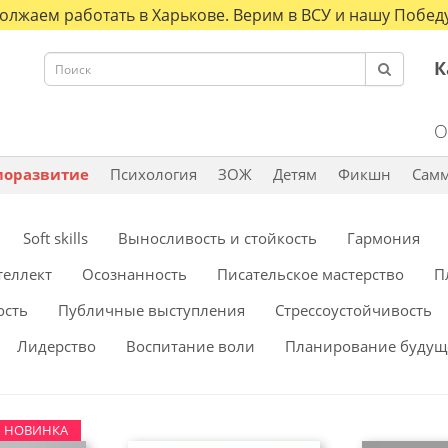
олжаем работать в Харькове. Верим в ВСУ и нашу Победу
К
О
моразвитие
Психология
ЗОЖ
Детям
Фикшн
Сам
Soft skills
Выносливость и стойкость
Гармония
теллект
Осознанность
Писательское мастерство
П
ость
Публичные выступления
Стрессоустойчивость
Лидерство
Воспитание воли
Планирование будущ
НОВИНКА