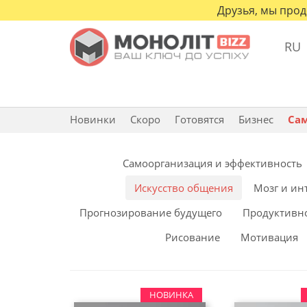
Друзья, мы прод
RU
Новинки
Скоро
Готовятся
Бизнес
Са
Cамоорганизация и эффективность
Искусство общения
Мозг и ин
Прогнозирование будущего
Продуктивн
Рисование
Мотивация
НОВИНКА