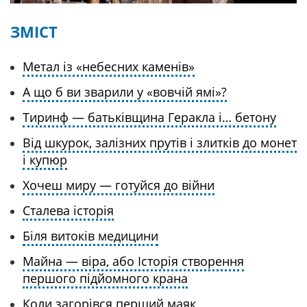
ЗМІСТ
Метал із «небесних каменів»
А що б ви зварили у «вовчій ямі»?
Тиринф — батьківщина Геракла і… бетону
Від шкурок, залізних прутів і злитків до монет
і купюр
Хочеш миру — готуйся до війни
Сталева історія
Біля витоків медицини
Майна — віра, або Історія створення
першого підйомного крана
К
оли загорівся перший маяк