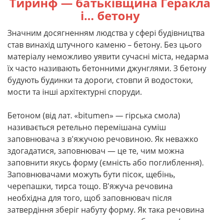
Тиринф — батьківщина Геракла
і… бетону
Значним досягненням людства у сфері будівництва
став винахід штучного каменю – бетону. Без цього
матеріалу неможливо уявити сучасні міста, недарма
їх часто називають бетонними джунглями. З бетону
будують будинки та дороги, стовпи й водостоки,
мости та інші архітектурні споруди.
Бетоном (від лат. «bitumen» — гірська смола)
називається ретельно перемішана суміш
заповнювача з в'яжучою речовиною. Як неважко
здогадатися, заповнювач — це те, чим можна
заповнити якусь форму (ємність або поглиблення).
Заповнювачами можуть бути пісок, щебінь,
черепашки, тирса тощо. В'яжуча речовина
необхідна для того, щоб заповнювач після
затвердіння зберіг набуту форму. Як така речовина