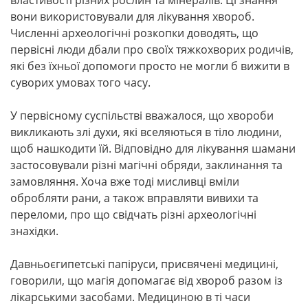
вони використовували для лікування хвороб.
Численні археологічні розкопки доводять, що
первісні люди дбали про своїх тяжкохворих родичів,
які без їхньої допомоги просто не могли б вижити в
суворих умовах того часу.
У первісному суспільстві вважалося, що хвороби
викликають злі духи, які вселяються в тіло людини,
щоб нашкодити їй. Відповідно для лікування шамани
застосовували різні магічні обряди, заклинання та
замовляння. Хоча вже тоді мисливці вміли
обробляти рани, а також вправляти вивихи та
переломи, про що свідчать різні археологічні
знахідки.
Давньоєгипетські папіруси, присвячені медицині,
говорили, що магія допомагає від хвороб разом із
лікарськими засобами. Медициною в ті часи