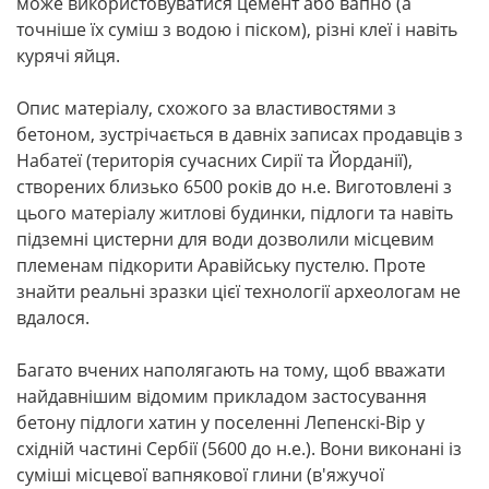
може використовуватися цемент або вапно (а
точніше їх суміш з водою і піском), різні клеї і навіть
курячі яйця.
Опис матеріалу, схожого за властивостями з
бетоном, зустрічається в давніх записах продавців з
Набатеї (територія сучасних Сирії та Йорданії),
створених близько 6500 років до н.е. Виготовлені з
цього матеріалу житлові будинки, підлоги та навіть
підземні цистерни для води дозволили місцевим
племенам підкорити Аравійську пустелю. Проте
знайти реальні зразки цієї технології археологам не
вдалося.
Багато вчених наполягають на тому, щоб вважати
найдавнішим відомим прикладом застосування
бетону підлоги хатин у поселенні Лепенскі-Вір у
східній частині Сербії (5600 до н.е.). Вони виконані із
суміші місцевої вапнякової глини (в'яжучої