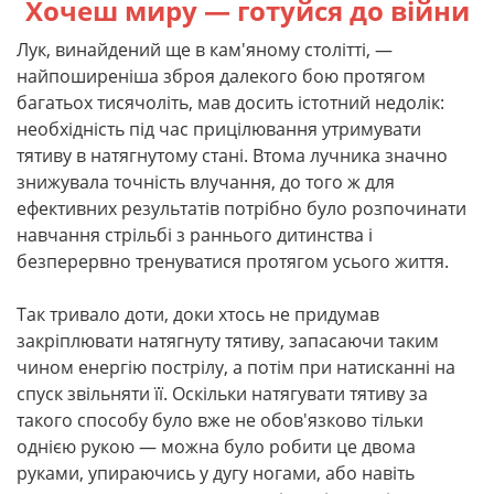
Хочеш миру — готуйся до війни
Лук, винайдений ще в кам'яному столітті, —
найпоширеніша зброя далекого бою протягом
багатьох тисячоліть, мав досить істотний недолік:
необхідність під час прицілювання утримувати
тятиву в натягнутому стані. Втома лучника значно
знижувала точність влучання, до того ж для
ефективних результатів потрібно було розпочинати
навчання стрільбі з раннього дитинства і
безперервно тренуватися протягом усього життя.
Так тривало доти, доки хтось не придумав
закріплювати натягнуту тятиву, запасаючи таким
чином енергію пострілу, а потім при натисканні на
спуск звільняти її. Оскільки натягувати тятиву за
такого способу було вже не обов'язково тільки
однією рукою — можна було робити це двома
руками, упираючись у дугу ногами, або навіть