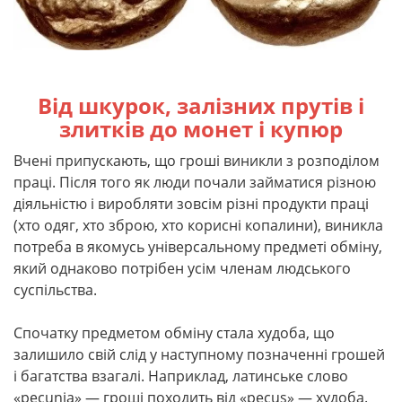
Від шкурок, залізних прутів і
злитків до монет і купюр
Вчені припускають, що гроші виникли з розподілом
праці. Після того як люди почали займатися різною
діяльністю і виробляти зовсім різні продукти праці
(хто одяг, хто зброю, хто корисні копалини), виникла
потреба в якомусь універсальному предметі обміну,
який однаково потрібен усім членам людського
суспільства.
Спочатку предметом обміну стала худоба, що
залишило свій слід у наступному позначенні грошей
і багатства взагалі. Наприклад, латинське слово
«pecunia» — гроші походить від «pecus» — худоба.