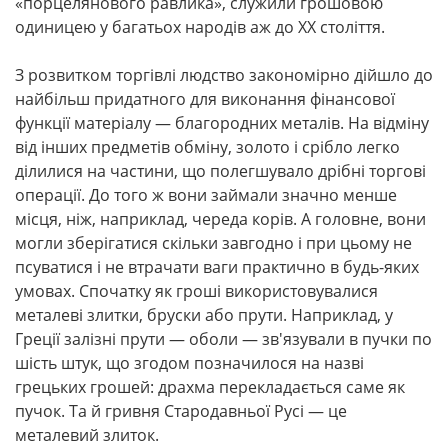
«порцелянового равлика», служили грошовою
одиницею у багатьох народів аж до XX століття.
З розвитком торгівлі людство закономірно дійшло до
найбільш придатного для виконання фінансової
функції матеріалу — благородних металів. На відміну
від інших предметів обміну, золото і срібло легко
ділилися на частини, що полегшувало дрібні торгові
операції. До того ж вони займали значно менше
місця, ніж, наприклад, череда корів. А головне, вони
могли зберігатися скільки завгодно і при цьому не
псуватися і не втрачати ваги практично в будь-яких
умовах. Спочатку як гроші використовувалися
металеві злитки, бруски або прути. Наприклад, у
Греції залізні прути — оболи — зв'язували в пучки по
шість штук, що згодом позначилося на назві
грецьких грошей: драхма перекладається саме як
пучок. Та й гривня Стародавньої Русі — це
металевий злиток.