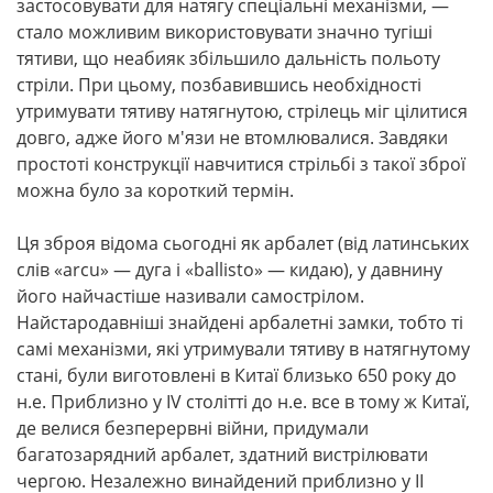
застосовувати для натягу спеціальні механізми, —
стало можливим використовувати значно тугіші
тятиви, що неабияк збільшило дальність польоту
стріли. При цьому, позбавившись необхідності
утримувати тятиву натягнутою, стрілець міг цілитися
довго, адже його м'язи не втомлювалися. Завдяки
простоті конструкції навчитися стрільбі з такої зброї
можна було за короткий термін.
Ця зброя відома сьогодні як арбалет (від латинських
слів «arcu» — дуга і «ballisto» — кидаю), у давнину
його найчастіше називали самострілом.
Найстародавніші знайдені арбалетні замки, тобто ті
самі механізми, які утримували тятиву в натягнутому
стані, були виготовлені в Китаї близько 650 року до
н.е. Приблизно у IV столітті до н.е. все в тому ж Китаї,
де велися безперервні війни, придумали
багатозарядний арбалет, здатний вистрілювати
чергою. Незалежно винайдений приблизно у II