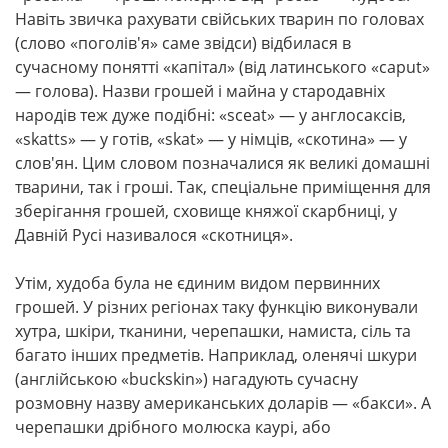
Навіть звичка рахувати свійських тварин по головах
(слово «поголів'я» саме звідси) відбилася в
сучасному понятті «капітал» (від латинського «сaput»
— голова). Назви грошей і майна у стародавніх
народів теж дуже подібні: «sceat» — у англосаксів,
«skatts» — у готів, «skat» — у німців, «скотина» — у
слов'ян. Цим словом позначалися як великі домашні
тварини, так і гроші. Так, спеціальне приміщення для
зберігання грошей, сховище княжої скарбниці, у
Давній Русі називалося «скотниця».
Утім, худоба була не єдиним видом первинних
грошей. У різних регіонах таку функцію виконували
хутра, шкіри, тканини, черепашки, намиста, сіль та
багато інших предметів. Наприклад, оленячі шкури
(англійською «buckskin») нагадують сучасну
розмовну назву американських доларів — «бакси». А
черепашки дрібного молюска каурі, або