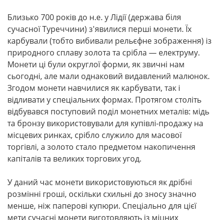
Близько 700 років до н.е. у Лідії (держава біля
сучасної Туреччини) з'явилися перші монети. Їх
карбували (тобто вибивали рельєфне зображення) із
природного сплаву золота та срібла — електруму.
Монети ці були округлої форми, як звичні нам
сьогодні, але мали однаковий видавлений малюнок.
Згодом монети навчилися як карбувати, так і
відливати у спеціальних формах. Протягом століть
відбувався поступовий поділ монетних металів: мідь
та бронзу використовували для купівлі-продажу на
місцевих ринках, срібло служило для масової
торгівлі, а золото стало предметом накопичення
капіталів та великих торгових угод.
У даний час монети використовуються як дрібні
розмінні гроші, оскільки схильні до зносу значно
менше, ніж паперові купюри. Спеціально для цієї
мети сучасні монети виготовляють із міцних