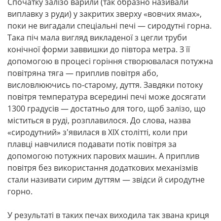
Спочатку залізо варили (так образно називали
виплавку з руди) у закритих зверху «вовчих ямах»,
поки не вигадали спеціальні печі — сиродутні горна.
Така піч мала вигляд викладеної з цегли труби
конічної форми заввишки до півтора метра. З її
допомогою в процесі горіння створювалася потужна
повітряна тяга — приплив повітря або,
висловлюючись по-старому, дуття. Завдяки потоку
повітря температура всередині печі може досягати
1300 градусів — достатньо для того, щоб залізо, що
міститься в руді, розплавилося. До слова, назва
«сиродутний» з'явилася в XIX столітті, коли при
плавці навчилися подавати потік повітря за
допомогою потужних парових машин. А приплив
повітря без використання додаткових механізмів
стали називати сирим дуттям — звідси й сиродутне
горно.
У результаті в таких печах виходила так звана криця