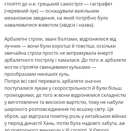
столітті до н.е. грецький самостріл — гастрафет
(черевний лук) — оснащували важільним
механізмом зведення, на який потрібно було
навалюватися животом (звідси і назва).
Арбалетні стріли, звані болтами, відрізнялися від
лучних — вони були коротші й товстіші, оскільки
звичайна стріла просто не витримувала енергії
арбалетного пострілу і ламалася. До того ж арбалети
могли стріляти свинцевими кульками —
прообразами нинішніх куль.
Попри всі свої переваги, арбалети значно
поступалися лукам у скорострільності й були більш
громіздкими, до того ж вони відрізнялися складністю
у виготовленні та високою вартістю, тому не набули
широкого розповсюдження по всьому світу. Ця
зброя, що відіграла помітну роль у китайських війнах
у період династії Хань, потім була надовго забута, аж
до повторного винаходу у XI столітті. У Європі