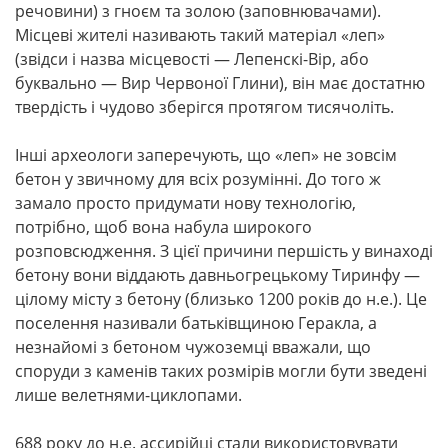
речовини) з гноєм та золою (заповнювачами).
Місцеві жителі називають такий матеріал «леп»
(звідси і назва місцевості — Лепенскі-Вір, або
буквально — Вир Червоної Глини), він має достатню
твердість і чудово зберігся протягом тисячоліть.
Інші археологи заперечують, що «леп» не зовсім
бетон у звичному для всіх розумінні. До того ж
замало просто придумати нову технологію,
потрібно, щоб вона набула широкого
розповсюдження. З цієї причини першість у винаході
бетону вони віддають давньогрецькому Тиринфу —
цілому місту з бетону (близько 1200 років до н.е.). Це
поселення називали батьківщиною Геракла, а
незнайомі з бетоном чужоземці вважали, що
споруди з каменів таких розмірів могли бути зведені
лише велетнями-циклопами.
688 року до н.е. ассирійці стали використовувати