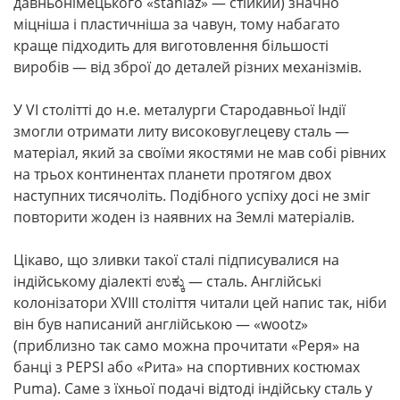
давньонімецького «stahlaz» — стійкий) значно
міцніша і пластичніша за чавун, тому набагато
краще підходить для виготовлення більшості
виробів — від зброї до деталей різних механізмів.
У VI столітті до н.е. металурги Стародавньої Індії
змогли отримати литу високовуглецеву сталь —
матеріал, який за своїми якостями не мав собі рівних
на трьох континентах планети протягом двох
наступних тисячоліть. Подібного успіху досі не зміг
повторити жоден із наявних на Землі матеріалів.
Цікаво, що зливки такої сталі підписувалися на
індійському діалекті ಉಕ್ಕು — сталь. Англійські
колонізатори XVIII століття читали цей напис так, ніби
він був написаний англійською — «wootz»
(приблизно так само можна прочитати «Реря» на
банці з PEPSI або «Рита» на спортивних костюмах
Puma). Саме з їхньої подачі відтоді індійську сталь у