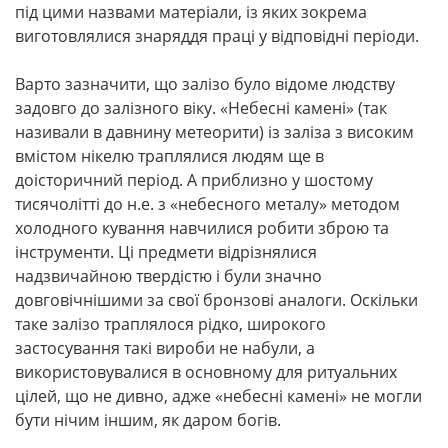
під цими назвами матеріали, із яких зокрема
виготовлялися знаряддя праці у відповідні періоди.
Варто зазначити, що залізо було відоме людству
задовго до залізного віку. «Небесні камені» (так
називали в давнину метеорити) із заліза з високим
вмістом нікелю траплялися людям ще в
доісторичний період. А приблизно у шостому
тисячолітті до н.е. з «небесного металу» методом
холодного кування навчилися робити зброю та
інструменти. Ці предмети відрізнялися
надзвичайною твердістю і були значно
довговічнішими за свої бронзові аналоги. Оскільки
таке залізо траплялося рідко, широкого
застосування такі вироби не набули, а
використовувалися в основному для ритуальних
цілей, що не дивно, адже «небесні камені» не могли
бути нічим іншим, як даром богів.