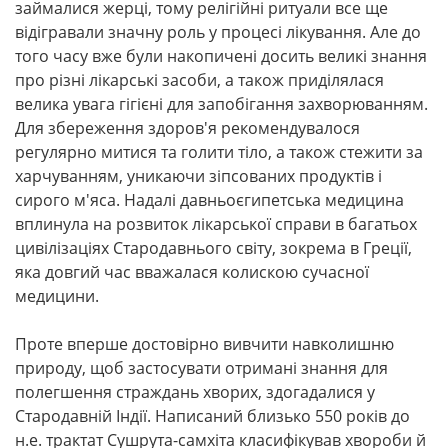
займалися жерці, тому релігійні ритуали все ще
відігравали значну роль у процесі лікування. Але до
того часу вже були накопичені досить великі знання
про різні лікарські засоби, а також приділялася
велика увага гігієні для запобігання захворюванням.
Для збереження здоров'я рекомендувалося
регулярно митися та голити тіло, а також стежити за
харчуванням, уникаючи зіпсованих продуктів і
сирого м'яса. Надалі давньоєгипетська медицина
вплинула на розвиток лікарської справи в багатьох
цивілізаціях Стародавнього світу, зокрема в Греції,
яка довгий час вважалася колискою сучасної
медицини.
Проте вперше достовірно вивчити навколишню
природу, щоб застосувати отримані знання для
полегшення страждань хворих, здогадалися у
Стародавній Індії. Написаний близько 550 років до
н.е. трактат Сушрута-самхіта класифікував хвороби й