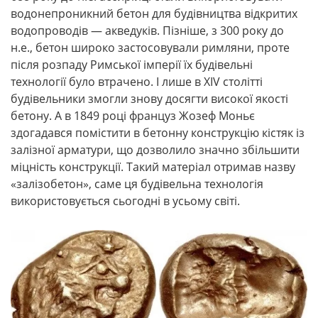
водонепроникний бетон для будівництва відкритих
водопроводів — акведуків. Пізніше, з 300 року до
н.е., бетон широко застосовували римляни, проте
після розпаду Римської імперії їх будівельні
технології було втрачено. І лише в XIV столітті
будівельники змогли знову досягти високої якості
бетону. А в 1849 році француз Жозеф Моньє
здогадався помістити в бетонну конструкцію кістяк із
залізної арматури, що дозволило значно збільшити
міцність конструкції. Такий матеріал отримав назву
«залізобетон», саме ця будівельна технологія
використовується сьогодні в усьому світі.