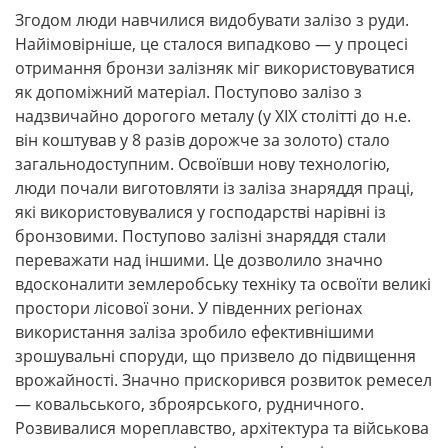
Згодом люди навчилися видобувати залізо з руди.
Найімовірніше, це сталося випадково — у процесі
отримання бронзи залізняк міг використовуватися
як допоміжний матеріал. Поступово залізо з
надзвичайно дорогого металу (у XIX столітті до н.е.
він коштував у 8 разів дорожче за золото) стало
загальнодоступним. Освоївши нову технологію,
люди почали виготовляти із заліза знаряддя праці,
які використовувалися у господарстві нарівні із
бронзовими. Поступово залізні знаряддя стали
переважати над іншими. Це дозволило значно
вдосконалити землеробську техніку та освоїти великі
простори лісової зони. У південних регіонах
використання заліза зробило ефективнішими
зрошувальні споруди, що призвело до підвищення
врожайності. Значно прискорився розвиток ремесел
— ковальського, зброярського, рудничного.
Розвивалися мореплавство, архітектура та військова