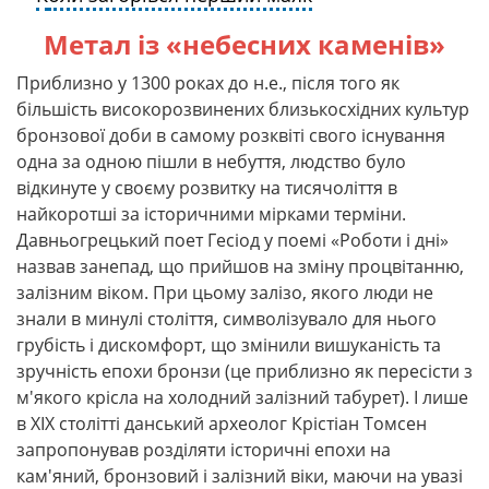
Метал із «небесних каменів»
Приблизно у 1300 роках до н.е., після того як
більшість високорозвинених близькосхідних культур
бронзової доби в самому розквіті свого існування
одна за одною пішли в небуття, людство було
відкинуте у своєму розвитку на тисячоліття в
найкоротші за історичними мірками терміни.
Давньогрецький поет Гесіод у поемі «Роботи і дні»
назвав занепад, що прийшов на зміну процвітанню,
залізним віком. При цьому залізо, якого люди не
знали в минулі століття, символізувало для нього
грубість і дискомфорт, що змінили вишуканість та
зручність епохи бронзи (це приблизно як пересісти з
м'якого крісла на холодний залізний табурет). І лише
в XIX столітті данський археолог Крістіан Томсен
запропонував розділяти історичні епохи на
кам'яний, бронзовий і залізний віки, маючи на увазі