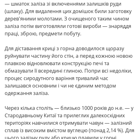
— шматок заліза зі включеннями залишків руди
(шлаку). Для видалення цих домішок били заготовку
дерев'яними молотами. З очищеного таким чином
заліза потім виготовляли готові вироби — знаряддя
праці, зброю, предмети побуту.
Для діставання криці з горна доводилося щоразу
руйнувати частину його стін, а перед кожною новою
плавкою відновлювати конструкцію печі та
обмазувати її всередині глиною. Попри всі недоліки,
процес сиродутного варіння тривалий час
залишався основним і чи не єдиним методом
одержання заліза.
Через кілька століть — близько 1000 років до н.е. — у
Стародавньому Китаї та прилеглих далекосхідних
територіях навчилися отримувати чавун — залізний
сплав із високим вмістом вуглецю (понад 2,14 %). Для
цього залізну руду або крицю плавили у горні