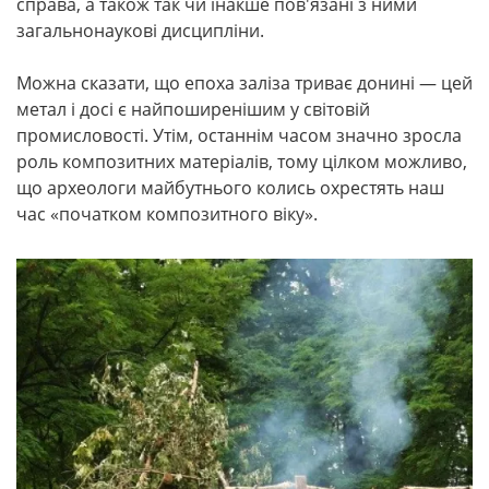
справа, а також так чи інакше пов'язані з ними
загальнонаукові дисципліни.
Можна сказати, що епоха заліза триває донині — цей
метал і досі є найпоширенішим у світовій
промисловості. Утім, останнім часом значно зросла
роль композитних матеріалів, тому цілком можливо,
що археологи майбутнього колись охрестять наш
час «початком композитного віку».