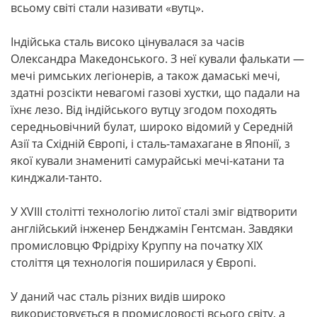
всьому світі стали називати «вутц».
Індійська сталь високо цінувалася за часів
Олександра Македонського. З неї кували фалькати —
мечі римських легіонерів, а також дамаські мечі,
здатні розсікти невагомі газові хустки, що падали на
їхнє лезо. Від індійського вутцу згодом походять
середньовічний булат, широко відомий у Середній
Азії та Східній Європі, і сталь-тамахагане в Японії, з
якої кували знамениті самурайські мечі-катани та
кинджали-танто.
У XVIII столітті технологію литої сталі зміг відтворити
англійський інженер Бенджамін Гентсман. Завдяки
промисловцю Фрідріху Круппу на початку ХІХ
століття ця технологія поширилася у Європі.
У даний час сталь різних видів широко
використовується в промисловості всього світу, а