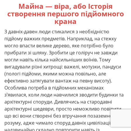
Майна — віра, або Історія
створення першого підйомного
крана
З давніх-давен люди стикалися з необхідністю
підйому важких предметів. Наприклад, на стежку
могло впасти велике дерево, яке потрібно було
прибрати зі шляху. Зробити це голіруч не завжди
могли навіть кілька найсильніших воїнів. Тому
вигадували різні хитрощі: важелі, мотузки, пандуси
(пологі підйоми, якими можна повільно, але
ефективно затягувати вантаж на певну висоту).
Особлива потреба в підйомних механізмах
зֹ’явилася, коли люди навчилися зводити будинки та
архітектурні споруди. Дивлячись на стародавні
архітектурні шедеври, просто неможливо повірити,
що всі вони створені без втручання позаземного
розуму, адже чимало споруд давніх цивілізацій
надзвичайно складно повторити навіть із