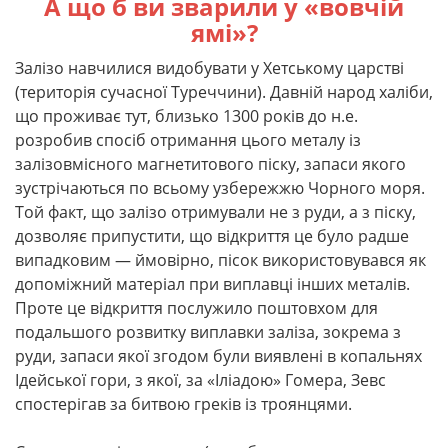
А що б ви зварили у «вовчій
ямі»?
Залізо навчилися видобувати у Хетському царстві
(територія сучасної Туреччини). Давній народ халіби,
що проживає тут, близько 1300 років до н.е.
розробив спосіб отримання цього металу із
залізовмісного магнетитового піску, запаси якого
зустрічаються по всьому узбережжю Чорного моря.
Той факт, що залізо отримували не з руди, а з піску,
дозволяє припустити, що відкриття це було радше
випадковим — ймовірно, пісок використовувався як
допоміжний матеріал при виплавці інших металів.
Проте це відкриття послужило поштовхом для
подальшого розвитку виплавки заліза, зокрема з
руди, запаси якої згодом були виявлені в копальнях
Ідейської гори, з якої, за «Іліадою» Гомера, Зевс
спостерігав за битвою греків із троянцями.