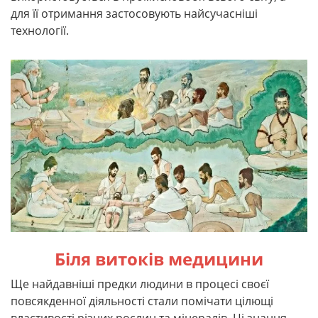
для її отримання застосовують найсучасніші
технології.
Біля витоків медицини
Ще найдавніші предки людини в процесі своєї
повсякденної діяльності стали помічати цілющі
властивості різних рослин та мінералів. Ці знання