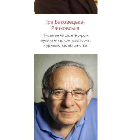
Іра Баковецька-
Рачковська
Письменниця, етно-рок-
музикантка, композиторка,
журналістка, активістка