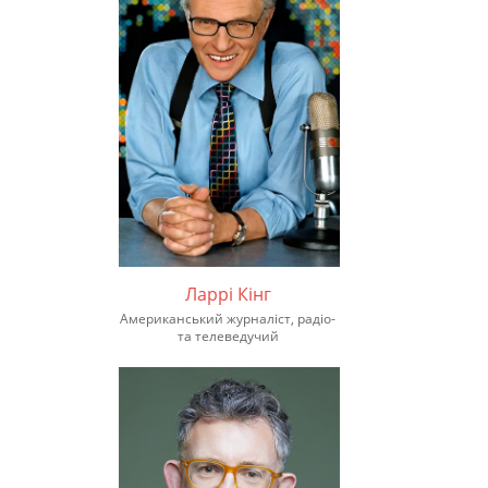
Ларрі Кінг
Американський журналіст, радіо-
та телеведучий