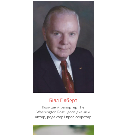
Білл Ґілберт
Колишній репортер The
Washington Post і досвідчений
автор, редактор і прес-секретар