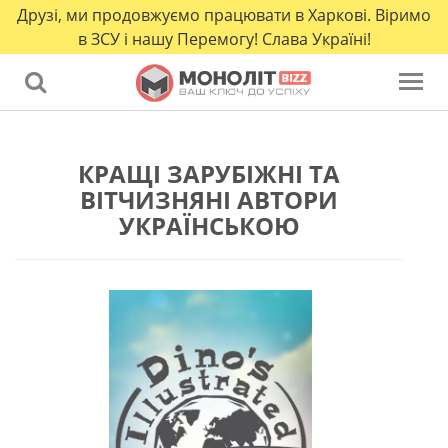
Друзі, ми продовжуємо працювати в Харкові. Віримо
в ЗСУ і нашу Перемогу! Слава Україні!
КРАЩІ ЗАРУБІЖНІ ТА
ВІТЧИЗНЯНІ АВТОРИ
УКРАЇНСЬКОЮ