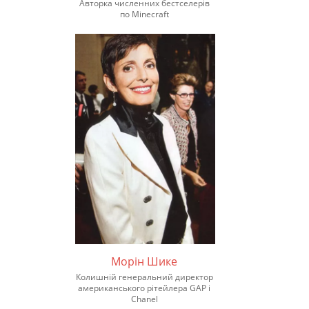
Авторка численних бестселерів
по Minecraft
Морін Шике
Колишній генеральний директор
американського рітейлера GAP і
Chanel