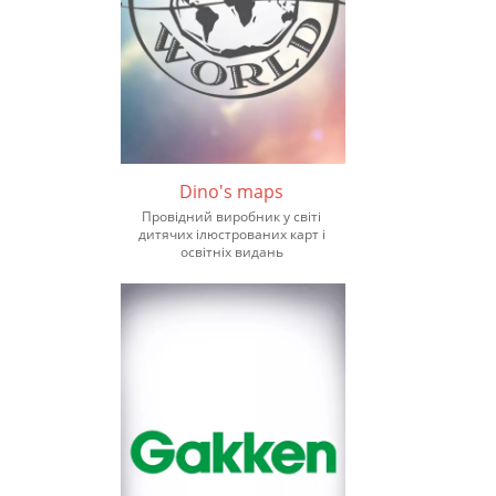
Dino's maps
Провідний виробник у світі
дитячих ілюстрованих карт і
освітніх видань