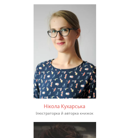
Нікола Кухарська
Ілюстраторка й авторка книжок