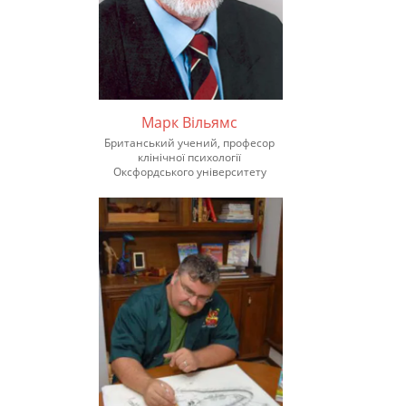
Марк Вільямс
Британський учений, професор
клінічної психології
Оксфордського університету