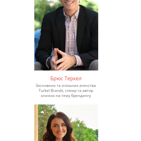
Брюс Теркел
Засновник та очільник агенства
Turkel Brands, спікер та автор
книжок на тему брендингу