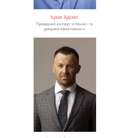
Іцхак Адізес
Провідний експерт із бізнес- та
урядової ефективності