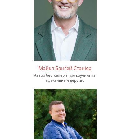
Майкл Банґей Станієр
Автор бестселерів про коучинг та
ефективне лідерство