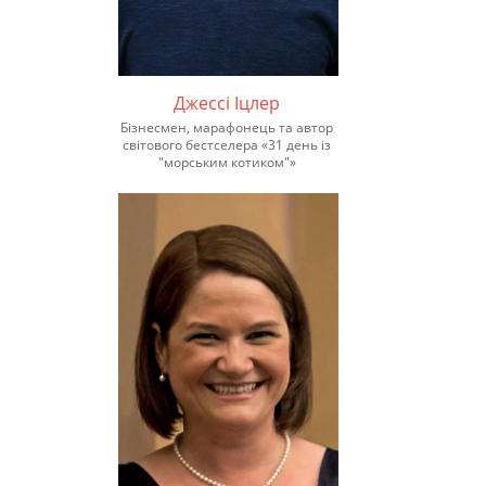
Джессі Іцлер
Бізнесмен, марафонець та автор
світового бестселера «31 день із
"морським котиком"»