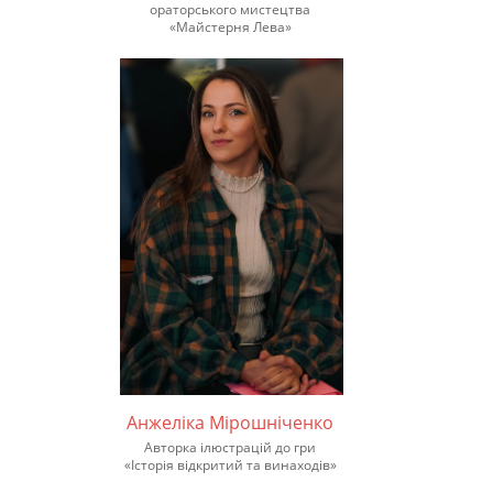
ораторського мистецтва
«Майстерня Лева»
Анжеліка Мірошніченко
Авторка ілюстрацій до гри
«Історія відкритий та винаходів»