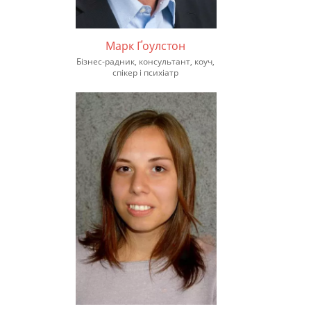
Марк Ґоулстон
Бізнес-радник, консультант, коуч,
спікер і психіатр