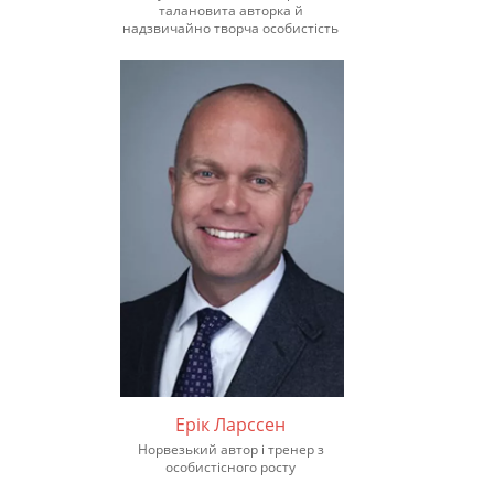
талановита авторка й
надзвичайно творча особистість
Ерік Ларссен
Норвезький автор і тренер з
особистісного росту