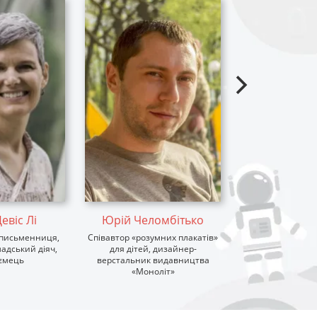
Нікола Ку
евіс Лі
Юрій Челомбітько
Ілюстраторка й а
письменниця,
Cпівавтор «розумних плакатів»
адський діяч,
для дітей, дизайнер-
ємець
верстальник видавництва
«Моноліт»