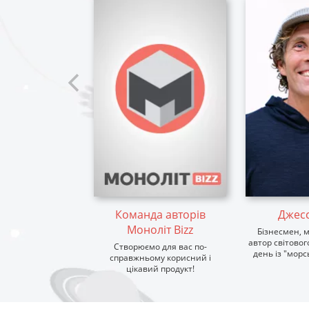
Команда авторів
Джесс
Моноліт Bizz
Бізнесмен, 
автор світовог
Створюємо для вас по-
день із "мор
справжньому корисний і
цікавий продукт!