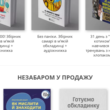
00! Збірник
Без паніки. Збірник
31 день з
 в м'якій
самарі в м'якій
котиком"
динці +
обкладинці +
навчився 
книжка
аудіокнижка
тренувань з
хлопаком 
НЕЗАБАРОМ У ПРОДАЖУ