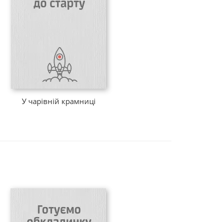
У чарівній крамниці