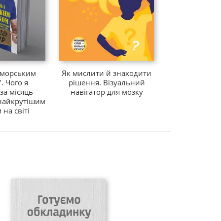
Як давати ла
 "морським
Як мислити й знаходити
Лагідний п
. Чого я
рішення. Візуальний
прибира
за місяць
навігатор для мозку
упорядкуван
 найкрутішим
потонути 
на світі