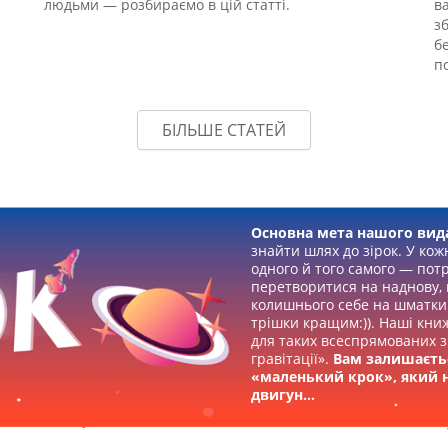
людьми — розбираємо в цій статті.
в
зб
бе
п
БІЛЬШЕ СТАТЕЙ
Основна мета нашого вид
знайти шлях до зірок. У кож
одного й того самого — пот
перетворитися на наднову, 
колишнього себе на шматки 
трішки кращим:)). Наші кни
для таких всеспрямованих з
гравітації».
Вам залишаєть
«маленький крок», який 
двигун…