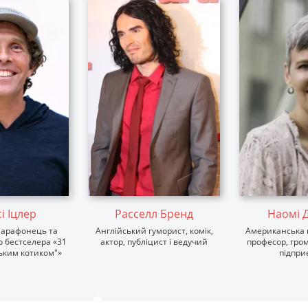
і Іцлер
Расселл Бренд
Наомі Д
марафонець та
Англійський гуморист, комік,
Американська 
о бестселера «31
актор, публіцист і ведучий
професор, гром
ським котиком"»
підпри