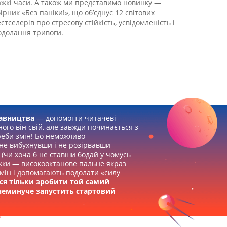
ажкі часи. А також ми представимо новинку —
ірник «Без паніки!», що об’єднує 12 світових
стселерів про стресову стійкість, усвідомленість і
одолання тривоги.
авництва
— допомогти читачеві
ного він свій, але завжди починається з
реби змін! Бо неможливо
не вибухнувши і не розірвавши
(чи хоча б не ставши бодай у чомусь
жки — високооктанове пальне якраз
мін і допомагають подолати «силу
ся тільки зробити той самий
неминуче запустить стартовий