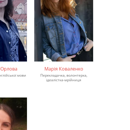
 Орлова
Марія Коваленко
нглійської мови
Перекладачка, волонтерка,
ідеалістка-мрійниця