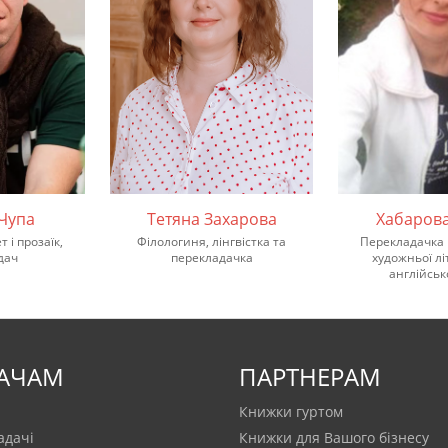
 Чупа
Тетяна Захарова
Хабаров
 і прозаїк,
Філологиня, лінгвістка та
Перекладачка 
дач
перекладачка
художньої лі
англійськ
АЧАМ
ПАРТНЕРАМ
Книжки гуртом
адачi
Книжки для Вашого бізнесу