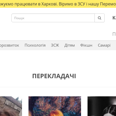
жуємо працювати в Харкові. Віримо в ЗСУ і нашу Перемог
К
П
орозвиток
Психологія
ЗCЖ
Дітям
Фікшн
Самарі
ПЕРЕКЛАДАЧІ