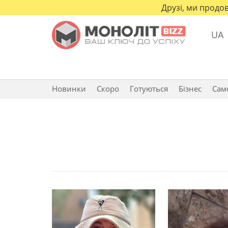
Друзі, ми продов
UA
Новинки
Скоро
Готуються
Бізнес
Сам