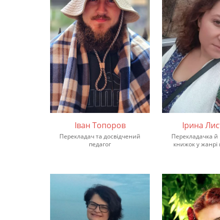
Іван Топоров
Ірина Ли
Перекладач та досвідчений
Перекладачка й 
педагог
книжок у жанрі