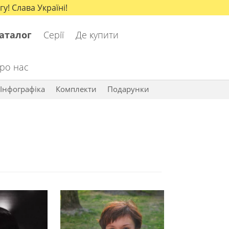
у! Слава Україні!
аталог
Серії
Де купити
ро нас
Інфографіка
Комплекти
Подарунки