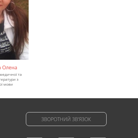
а Олена
медичної та
тератури з
ої мови
ЗВОРОТНИЙ ЗВ'ЯЗОК