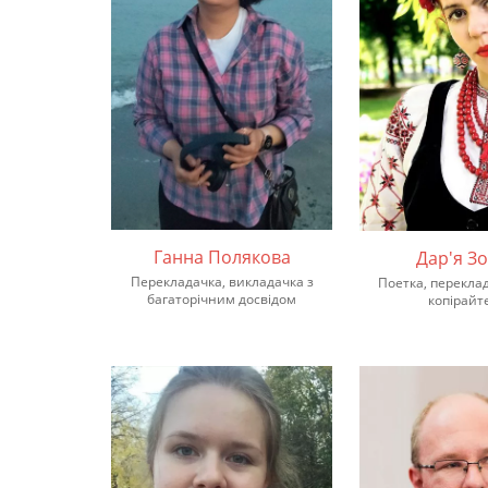
Ганна Полякова
Дар'я Зо
Перекладачка, викладачка з
Поетка, переклад
багаторічним досвідом
копірайт