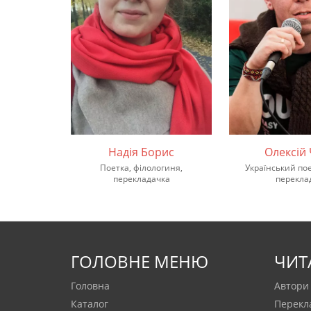
Надія Борис
Олексій
Поетка, філологиня,
Український поет
перекладачка
перекла
ГОЛОВНЕ МЕНЮ
ЧИТ
Головна
Автори
Каталог
Перекл