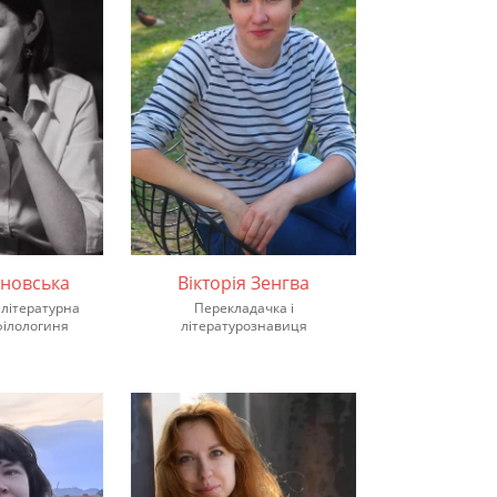
яновська
Вікторія Зенгва
 літературна
Перекладачка і
філологиня
літературознавиця