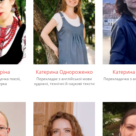
ріна
Катерина Однороженко
Катерина
ачка поезії,
Перекладає з англійської мови
Перекладачка з а
ерка
художні, технічні й наукові тексти