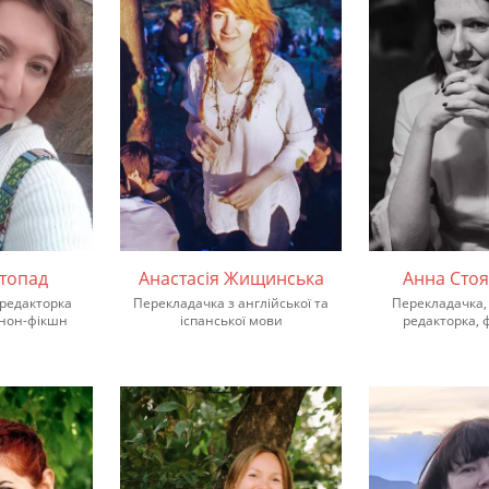
стопад
Анастасія Жищинська
Анна Сто
редакторка
Перекладачка з англійської та
Перекладачка,
 нон-фікшн
іспанської мови
редакторка, 