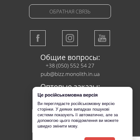
ОБРАТНАЯ СВЯЗЬ
Общие вопросы:
+38 (050) 552 54 27
pub@bizz.monolith.in.ua
Оптовые заказы:
+38 (050) 218 95 95
Це російськомовна версія
Ви переглядаєте російськомовну версію
сторінки. У деяких випадках пошукові
системи показують її автоматично, але за
допомогою цього повідомлення ви можете
швидко змінити мову.