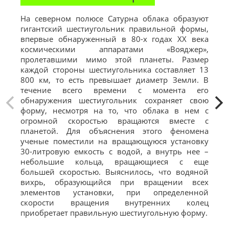
На северном полюсе Сатурна облака образуют
Евр
гигантский шестиугольник правильной формы,
те
впервые обнаруженный в 80-х годах XX века
иск
космическими аппаратами «Вояджер»,
мес
пролетавшими мимо этой планеты. Размер
про
каждой стороны шестиугольника составляет 13
атм
800 км, то есть превышает диаметр Земли. В
нет
течение всего времени с момента его
пок
обнаружения шестиугольник сохраняет свою
оке
форму, несмотря на то, что облака в нем с
Учи
огромной скоростью вращаются вместе с
спу
планетой. Для объяснения этого феномена
уче
ученые поместили на вращающуюся установку
про
30-литровую емкость с водой, а внутрь нее –
не
небольшие кольца, вращающиеся с еще
одн
большей скоростью. Выяснилось, что водяной
вихрь, образующийся при вращении всех
элементов установки, при определенной
скорости вращения внутренних колец
приобретает правильную шестиугольную форму.