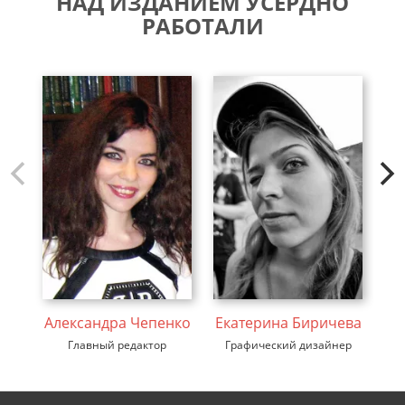
НАД ИЗДАНИЕМ УСЕРДНО
РАБОТАЛИ
Александра Чепенко
Екатерина Биричева
В
Главный редактор
Графический дизайнер
ди