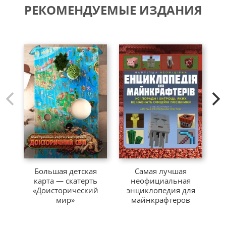
РЕКОМЕНДУЕМЫЕ ИЗДАНИЯ
М
Большая детская
Самая лучшая
До
карта — скатерть
неофициальная
с
«Доисторический
энциклопедия для
мир»
майнкрафтеров