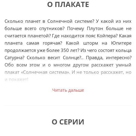
О ПЛАКАТЕ
Сколько планет в Солнечной системе? У какой из них
больше всего спутников? Почему Плутон больше не
считается планетой? Где находится пояс Койпера? Какая
планета самая горячая? Какой шторм на Юпитере
продолжается уже более 350 лет? Из чего состоят кольца
Сатурна? Сколько весит Солнце?.. Правда, интересно?
Обо всем этом и о многом другом расскажет умный
плакат «Солнечная система». И не только расскажет, но
и покажет!
То, что еще вчера казалось скучным и сложным, станет
Читать дальше
для ваших детей увлекательным, захватывающим
путешествием.
И все благодаря тому, что:
О СЕРИИ
Информация на плакате четко
структурирована.
Все привязано к двум шкалам