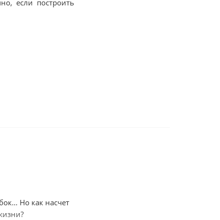
но, если построить
венных советов, как
 с друзьями, или с
ешения конфликтов,
 многое другое, вы
бок… Но как насчет
жизни?