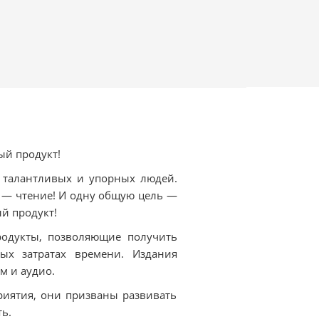
»
— книга-
ь варианты и
, не только лучше
 жизни.
— книга,
, почему важны
, настроение.
ния: осознания
ый продукт!
дростков о
 талантливых и упорных людей.
 — чтение! И одну общую цель —
вного
й продукт!
одукты, позволяющие получить
ых затратах времени. Издания
 но есть задания,
м и аудио.
чему учиться, где
риятия, они призваны развивать
ь.