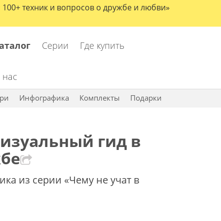
100+ техник и вопросов о дружбе и любви»
аталог
Серии
Где купить
 нас
ри
Инфографика
Комплекты
Подарки
изуальный гид в
жбе
ка из серии «Чему не учат в