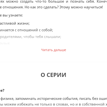
ях можно создать что-то большое и познать себя. Конеч
е отношения. Но как это сделать? Этому можно научиться!
е вы узнаете:
частливой жизни;
инается с отношений с собой;
 родителями, чтобы тебя слышали;
рузья;
тические отношения;
Читать дальше
и на тебя давят;
 мир.
О СЕРИИ
й главе книги есть много практических примеров и дейст
е то что не разрушить отношения или с родителями, или
, а улучшить их. Ведь, ознакомившись со способами разр
ле?
равильного общения, освоив практики любви к себе и
экспертом в сфере человеческих отношений.
 физике, запоминать исторические события, писать без оши
ы можем избежать не только в словах, но и в собственной 
ь тем, рассмотренных в книге: