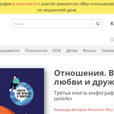
график
в комплекте
с книгой-тренингом «Мои отношения: 
по акционной цене.
К
О
оразвитие
Психология
ЗОЖ
Детям
Фикшн
Самма
Отношения. В
любви и дру
Третья книга–инфографи
школе»
Команда авторов Монолит Bizz