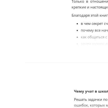
Только в отношени
крепкие и настоящи
Благодаря этой книг
в чем секрет с
почему все нач
как общаться с
зачем нужны д
дающие роман
что делать, есл
какой он, твой
Важно, что в каждо
общаться, чтобы н
любимым человеком
Чему учат в шко
изучив принципы п
станете настоящим 
Решать задачки по
ошибок, которых м
Вот полный перечен