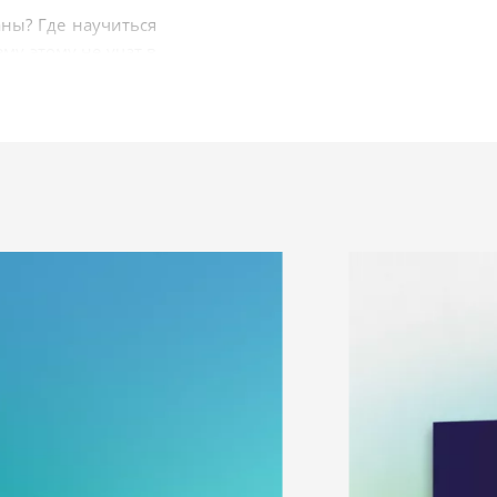
аны? Где научиться
му этому не учат в
ски soft skills),
льше у нас шансов
задаем себе важные
школе»
: сборнике,
ся о самых важных
х, эмоциях.
ата.