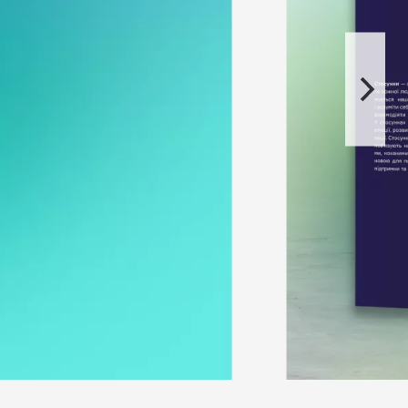
оторая посвящена
циями и общения,
 принципах,
ражнения для
нтеллекте: как
ик»
—
сти.
, кратко
 и сверстниками.
бе и любви»
—
ения.