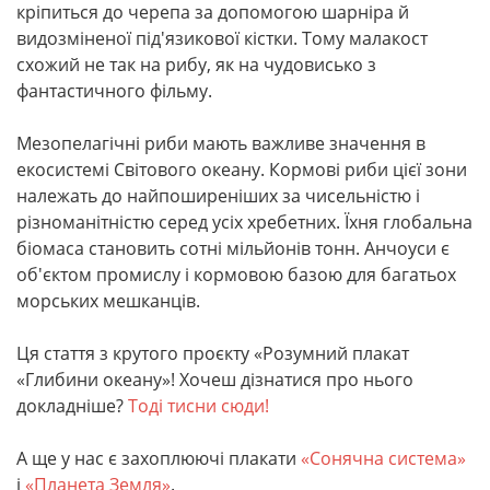
кріпиться до черепа за допомогою шарніра й
видозміненої під'язикової кістки. Тому малакост
схожий не так на рибу, як на чудовисько з
фантастичного фільму.
Мезопелагічні риби мають важливе значення в
екосистемі Світового океану. Кормові риби цієї зони
належать до найпоширеніших за чисельністю і
різноманітністю серед усіх хребетних. Їхня глобальна
біомаса становить сотні мільйонів тонн. Анчоуси є
об'єктом промислу і кормовою базою для багатьох
морських мешканців.
Ця стаття з крутого проєкту «Розумний плакат
«Глибини океану»! Хочеш дізнатися про нього
докладніше?
Тоді тисни сюди!
А ще у нас є захоплюючі плакати
«Сонячна система»
і
«Планета Земля»
.