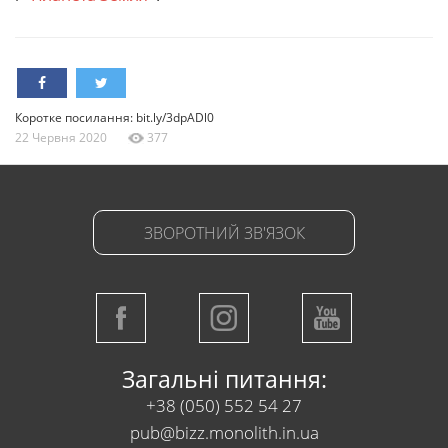
Коротке посилання: bit.ly/3dpADl0
22 Червня 2020
377
ЗВОРОТНИЙ ЗВ'ЯЗОК
Загальні питання:
+38 (050) 552 54 27
pub@bizz.monolith.in.ua