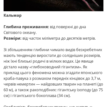
Кальмар
Глибина проживання:
від поверхні до дна
Світового океану.
Розміри:
від часток міліметра до десятків метрів.
Зі збільшенням глибини чимало видів безхребетних
мають тенденцію виростати до солідніших розмірів,
ніж їхні близькі родичі в мілких водах. Це явище
дістало назву «глибоководний гігантизм». Як
приклад цього феномена можна згадати японського
краба-павука з розмахом передніх кінцівок до 3,7 м,
червів немертин — найдовших тварин на планеті (до
60 м), а також ракоподібних: гігантську ізоподу (до 75
см) і гігантського бокоплава (34 см).
Особливість безхребетних тварин, що живуть у