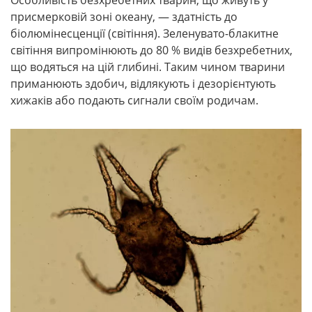
присмерковій зоні океану, — здатність до
біолюмінесценції (світіння). Зеленувато-блакитне
світіння випромінюють до 80 % видів безхребетних,
що водяться на цій глибині. Таким чином тварини
приманюють здобич, відлякують і дезорієнтують
хижаків або подають сигнали своїм родичам.