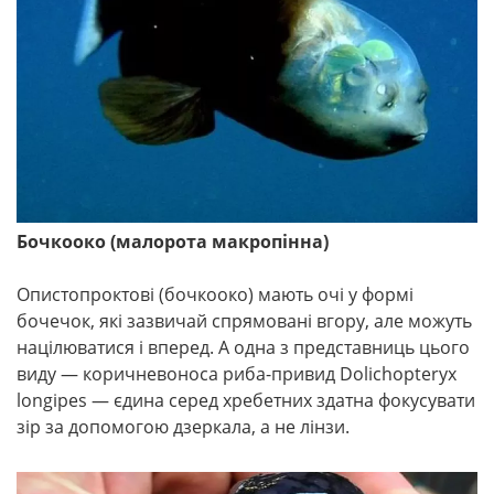
Бочкооко (малорота макропінна)
Опистопроктові (бочкооко) мають очі у формі
бочечок, які зазвичай спрямовані вгору, але можуть
націлюватися і вперед. А одна з представниць цього
виду — коричневоноса риба-привид Dolichopteryx
longipes — єдина серед хребетних здатна фокусувати
зір за допомогою дзеркала, а не лінзи.