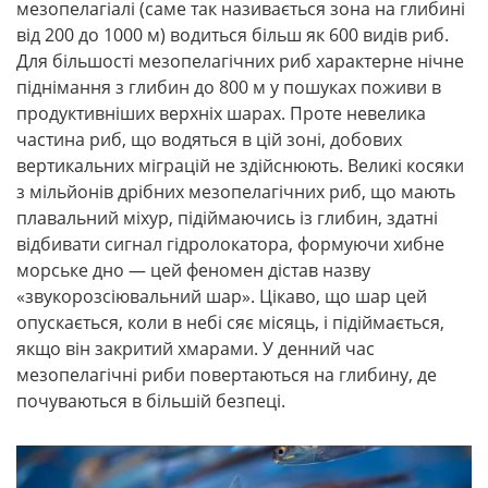
мезопелагіалі (саме так називається зона на глибині
від 200 до 1000 м) водиться більш як 600 видів риб.
Для більшості мезопелагічних риб характерне нічне
піднімання з глибин до 800 м у пошуках поживи в
продуктивніших верхніх шарах. Проте невелика
частина риб, що водяться в цій зоні, добових
вертикальних міграцій не здійснюють. Великі косяки
з мільйонів дрібних мезопелагічних риб, що мають
плавальний міхур, підіймаючись із глибин, здатні
відбивати сигнал гідролокатора, формуючи хибне
морське дно — цей феномен дістав назву
«звукорозсіювальний шар». Цікаво, що шар цей
опускається, коли в небі сяє місяць, і підіймається,
якщо він закритий хмарами. У денний час
мезопелагічні риби повертаються на глибину, де
почуваються в більшій безпеці.