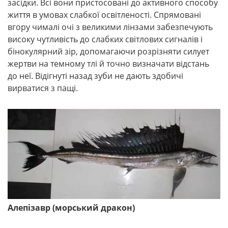
засідки. Всі вони пристосовані до активного способу
життя в умовах слабкої освітленості. Спрямовані
вгору чималі очі з великими лінзами забезпечують
високу чутливість до слабких світлових сигналів і
бінокулярний зір, допомагаючи розрізняти силует
жертви на темному тлі й точно визначати відстань
до неї. Відігнуті назад зуби не дають здобичі
вирватися з пащі.
Алепізавр (морський дракон)