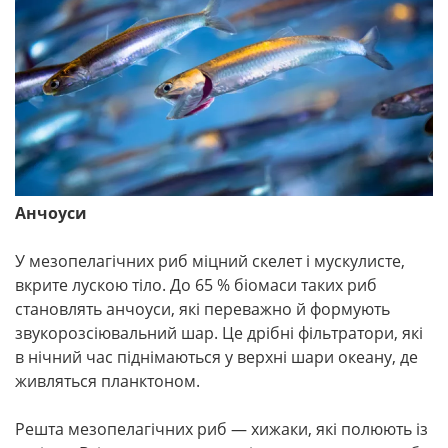
Анчоуси
У мезопелагічних риб міцний скелет і мускулисте,
вкрите лускою тіло. До 65 % біомаси таких риб
становлять анчоуси, які переважно й формують
звукорозсіювальний шар. Це дрібні фільтратори, які
в нічний час піднімаються у верхні шари океану, де
живляться планктоном.
Решта мезопелагічних риб — хижаки, які полюють із