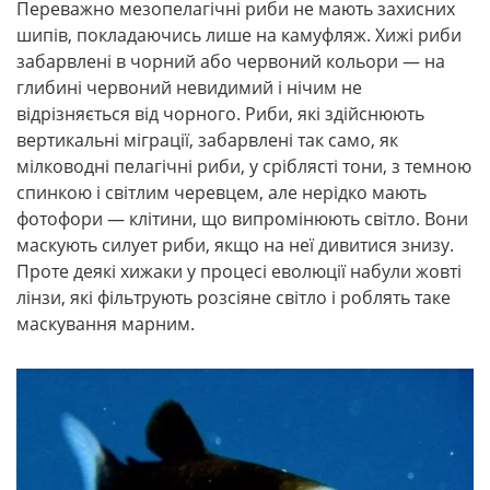
Переважно мезопелагічні риби не мають захисних
шипів, покладаючись лише на камуфляж. Хижі риби
забарвлені в чорний або червоний кольори — на
глибині червоний невидимий і нічим не
відрізняється від чорного. Риби, які здійснюють
вертикальні міграції, забарвлені так само, як
мілководні пелагічні риби, у сріблясті тони, з темною
спинкою і світлим черевцем, але нерідко мають
фотофори — клітини, що випромінюють світло. Вони
маскують силует риби, якщо на неї дивитися знизу.
Проте деякі хижаки у процесі еволюції набули жовті
лінзи, які фільтрують розсіяне світло і роблять таке
маскування марним.