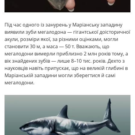
Під час одного із занурень у Маріанську западину
виявили зуби мегалодона — гігантської доісторичної
акули, розміри якої, за різними оцінками, могли
становити 30 м, а маса — 50 т. Вважають, що
мегалодони вимерли приблизно 2 млн років тому, а
вік знайдених зубів — лише 8–10 тис. років. Дехто з
науковців навіть припускає, що на великій глибині в
Маріанській западини могли зберегтися й самі
мегалодони.