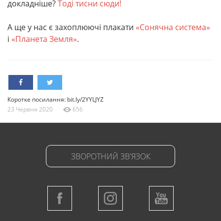
докладніше?
Тоді тисни сюди!
А ще у нас є захоплюючі плакати
«Сонячна система»
і
«Планета Земля»
.
Коротке посилання: bit.ly/2YYLJYZ
23 Червня 2020
656
ЗВОРОТНИЙ ЗВ'ЯЗОК