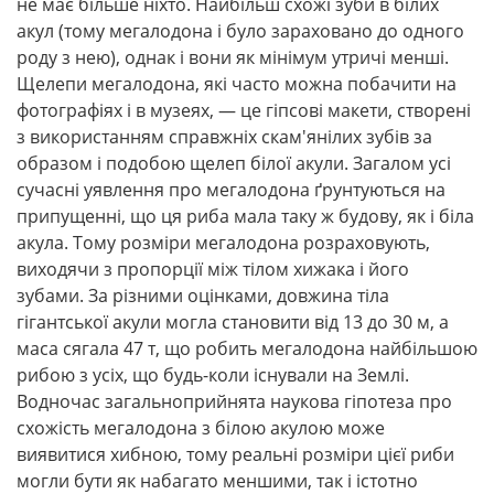
не має більше ніхто. Найбільш схожі зуби в білих
акул (тому мегалодона і було зараховано до одного
роду з нею), однак і вони як мінімум утричі менші.
Щелепи мегалодона, які часто можна побачити на
фотографіях і в музеях, — це гіпсові макети, створені
з використанням справжніх скам'янілих зубів за
образом і подобою щелеп білої акули. Загалом усі
сучасні уявлення про мегалодона ґрунтуються на
припущенні, що ця риба мала таку ж будову, як і біла
акула. Тому розміри мегалодона розраховують,
виходячи з пропорції між тілом хижака і його
зубами. За різними оцінками, довжина тіла
гігантської акули могла становити від 13 до 30 м, а
маса сягала 47 т, що робить мегалодона найбільшою
рибою з усіх, що будь-коли існували на Землі.
Водночас загальноприйнята наукова гіпотеза про
схожість мегалодона з білою акулою може
виявитися хибною, тому реальні розміри цієї риби
могли бути як набагато меншими, так і істотно