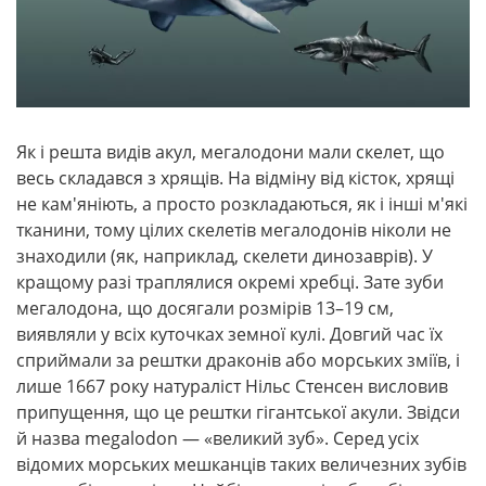
Як і решта видів акул, мегалодони мали скелет, що
весь складався з хрящів. На відміну від кісток, хрящі
не кам'яніють, а просто розкладаються, як і інші м'які
тканини, тому цілих скелетів мегалодонів ніколи не
знаходили (як, наприклад, скелети динозаврів). У
кращому разі траплялися окремі хребці. Зате зуби
мегалодона, що досягали розмірів 13–19 см,
виявляли у всіх куточках земної кулі. Довгий час їх
сприймали за рештки драконів або морських зміїв, і
лише 1667 року натураліст Нільс Стенсен висловив
припущення, що це рештки гігантської акули. Звідси
й назва megalodon — «великий зуб». Серед усіх
відомих морських мешканців таких величезних зубів