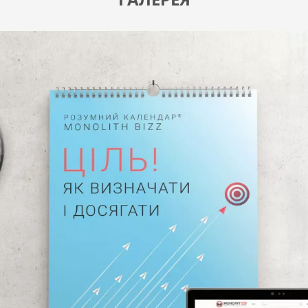
нь. Ключевые навыки для достижения ваших целе
ена, Леса Хьюитта.