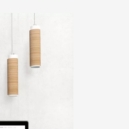
й»
Джека Кэнфилда,