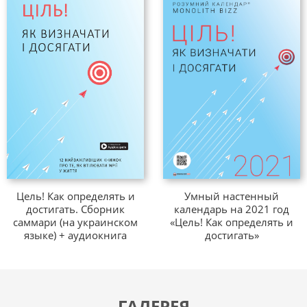
чить все, что хочешь, быстрее, чем ты думал»
Брайана Т
лить масштабно»
Дэвида Шварца.
зоваться жизнью на всю катушку»
Зига Зиглара.
 10 простых шагов к вашим целям в карьере и 
R. Единственное руководство по достижению це
она Захариадиса.
Как прийти туда, куда вы хотите»
Марка Мерфи.
ели. Четыре дисциплины исполнения»
Шона Кови, Крис
Цель! Как определять и
Умный настенный
достигать. Сборник
календарь на 2021 год
саммари (на украинском
«Цель! Как определять и
езгливость, съешьте лягушку! 21 действенный прин
языке) + аудиокнига
достигать»
йси.
даний! Сила самодисциплины. 21 путь к стаби
рейси.
ГАЛЕРЕЯ