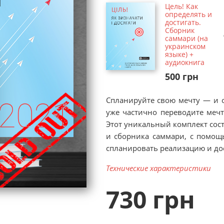
Цель! Как
определять и
достигать.
Сборник
саммари (на
украинском
языке) +
аудиокнига
500 грн
Спланируйте свою мечту — и о
уже частично переводите меч
Этот уникальный к
омплект
сост
и сборника саммари, с помощ
спланировать реализацию и до
Технические характеристики
730 грн