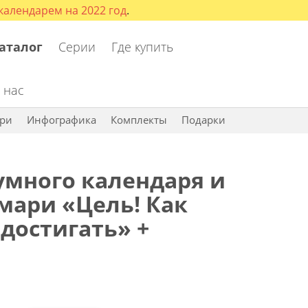
алендарем на 2022 год
.
аталог
Серии
Где купить
 нас
ри
Инфографика
Комплекты
Подарки
умного календаря и
мари «Цель! Как
достигать» +