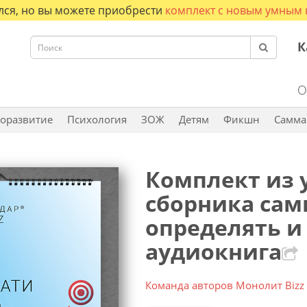
лся, но вы можете приобрести
комплект с новым умным к
К
О
оразвитие
Психология
ЗОЖ
Детям
Фикшн
Самма
Комплект из 
сборника сам
определять и 
аудиокнига
Команда авторов Монолит Bizz