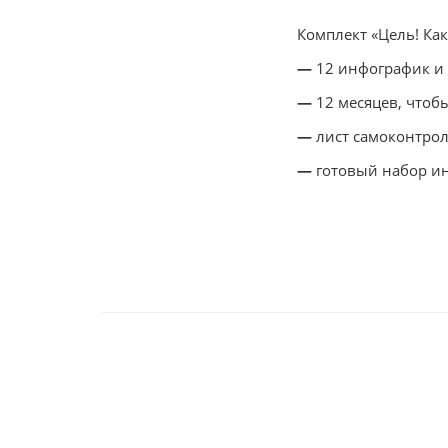
Комплект «Цель! Как
—
12 инфографик и 
—
12 месяцев, чтоб
—
лист самоконтрол
—
готовый набор ин
Возьмите на вооруж
желаемого:
1.
«Твой лучший 
Хайятта.
2.
«Мечтать не вр
Готтлиб.