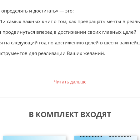
 определять и достигать»
— это:
12 самых важных книг
о том, как превращать мечты в
реаль
ы продвинуться вперед
в достижении своих главных целей
я на следующий год
по достижению целей в шести важней
струментов для реализации Ваших желаний.
Читать дальше
ение знания из 12 книг-бестселлеров, которые помогут В
В КОМПЛЕКТ ВХОДЯТ
год. 12 невероятных месяцев, которые изменят ва
едно. Как получить то, чего действительно хочешь»