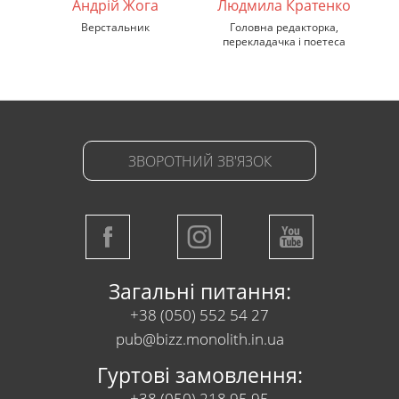
Андрій Жога
Людмила Кратенко
Верстальник
Головна редакторка,
ди
перекладачка і поетеса
ЗВОРОТНИЙ ЗВ'ЯЗОК
Загальні питання:
+38 (050) 552 54 27
pub@bizz.monolith.in.ua
Гуртові замовлення:
+38 (050) 218 95 95