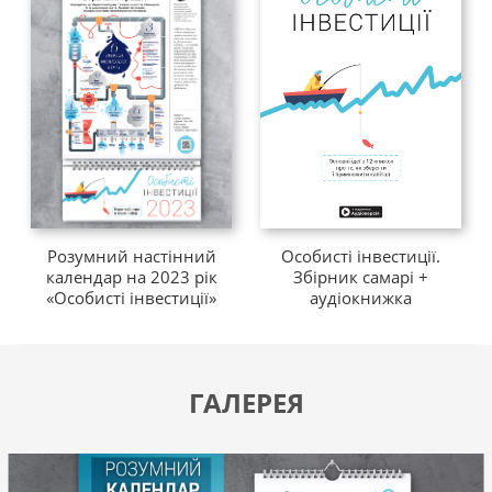
Комплект «Особисті інвестиції» — це:
—
Розумний настінний календар на 2023 рік
, на
кожному розвороті якого — інфографіка, візуальний
формат якої допоможе швидко й ефективно розібратися
в основах особистого інвестування.
Особисті інвестиції.
Розумний настінний
Збірник самарі +
календар на 2023 рік
Ви розглядаєте інфографіку, знову і знову
аудіокнижка
«Особисті інвестиції»
повертаючись до картинки на стіні, а тим часом у
свідомості запускається процес змін.
ГАЛЕРЕЯ
Повний перелік тем, які розібрані в календарі:
1. Як припинити втрачати гроші?