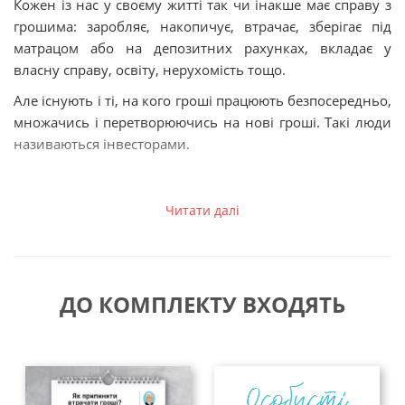
Кожен із нас у своєму житті так чи інакше має справу з
грошима: заробляє, накопичує, втрачає, зберігає під
матрацом або на депозитних рахунках, вкладає у
власну справу, освіту, нерухомість тощо.
Але існують і ті, на кого гроші працюють безпосередньо,
множачись і перетворюючись на нові гроші. Такі люди
називаються інвесторами.
Читати далі
І це не обов'язково професійні гравці на біржах, а й
прості обивателі, для яких особисте інвестування — ще
один спосіб підвищити власний добробут. Чому
ДО КОМПЛЕКТУ ВХОДЯТЬ
інвесторами стають одиниці, і цей вид діяльності досі
вважається заняттям для обраних? Причина одна:
незнання питання і в результаті — страх утрати
інвестицій.