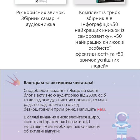
Ці
Рік корисних звичок.
Комплект із трьох
Візьміть на озброєння знання з 12 книжок-бестселерів,
Збірник самарі +
збірників в
са
аудіокнижка
інфографіці: «50
які допоможуть вам обрати свій шлях у світі інвестицій:
найкращих книжок із
«Думай і багатій»
Наполеона Гілла.
саморозвитку», «50
найкращих книжок з
«Мій сусід — мільйонер»
Томаса Стенлі та
особистої
Вільяма Данко.
ефективності» та «50
«Достаток. Керуй грошима, щоб вони не
звичок успішних
керували тобою»
Радислава Гандапаса і Едварда
людей»
Дубинського
«Адаптивні ринки. Фінансова еволюція на
швидкості думки»
Ендрю Ло.
Блогерам та активним читачам!
«Усяк за себе, а хто програв — до дідька.
Сподобалося видання? Якщо ви маєте
блог з активною аудиторією від 25000 осіб
Історія фінансових спекуляцій»
Едварда
та досвід огляду книжних новинок, то ми з
Чанселлора.
радістю надішлемо на огляд
безкоштовний примірник. Напишіть
нам.
«Як заробити на сміттєвих облігаціях»
Роберта
Левіна.
В огляді видання висловлюйтеся щиро,
пишіть всі враження: і позитивні, і
«Мислити ставками. Як ухвалювати розумні
негативні. Нам необхідні тільки чесні й
рішення з багатьма невідомими»
Енні Дюк.
об'єктивні відгуки!
«Керівництво для мудрого інвестора.