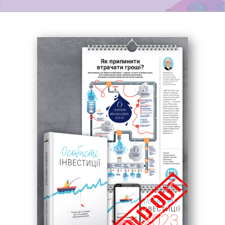
Гарантований спосіб отримати прибуток на
фондовому ринку»
Джона Боґля.
«
Незламний. Книжка твоєї фінансової
свободи»
Тоні Роббінса і Пітера Маллука.
«Найбагатший чоловік у Вавилоні»
Джорджа
Клейсона.
«Розумний інвестор. Стратегія вартісного
інвестування»
Бенджаміна Ґрема і Джейсона
Цвейґа.
«Думай як мільйонер. 17 уроків достатку для
тих, хто готовий розбагатіти»
Т. Гарва Екера.
Комплект «Особисті інвестиції» — це потужний
інструмент, що дозволяє зробити упевнений крок
на шляху фінансової грамотності!