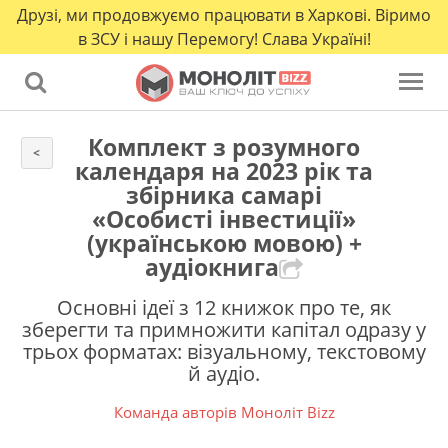
Друзі, ми продовжуємо працювати в Харкові. Віримо
в ЗСУ і нашу Перемогу! Слава Україні!
Комплект з розумного
<
календаря на 2023 рік та
збірника самарі
«Особисті інвестиції»
(українською мовою) +
аудіокнига
Основні ідеї з 12 книжок про те, як
зберегти та примножити капітал одразу у
трьох форматах: візуальному, текстовому
й аудіо.
Команда авторів Моноліт Bizz