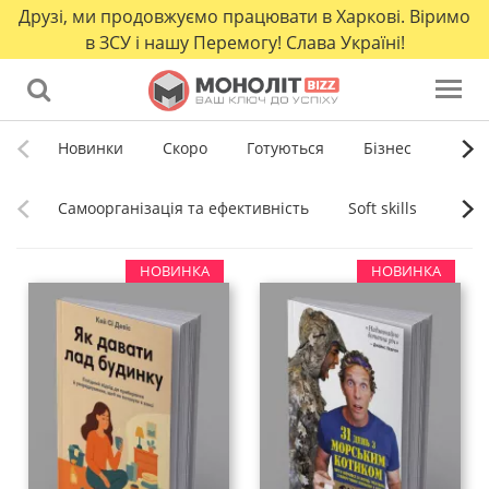
Друзі, ми продовжуємо працювати в Харкові. Віримо
в ЗСУ і нашу Перемогу! Слава Україні!
Новинки
Скоро
Готуються
Бізнес
Само
Cамоорганізація та ефективність
Soft skills
Витр
НОВИНКА
НОВИНКА