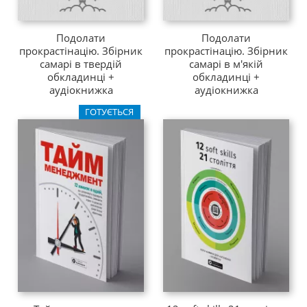
Подолати
Подолати
прокрастінацію. Збірник
прокрастінацію. Збірник
самарі в твердій
самарі в м'якій
обкладинці +
обкладинці +
аудіокнижка
аудіокнижка
ГОТУЄТЬСЯ