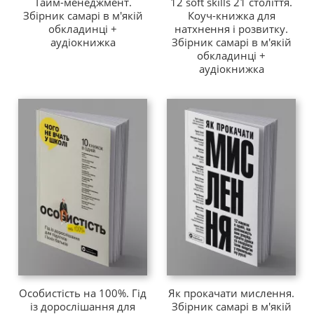
Тайм-менеджмент.
12 soft skills 21 століття.
Збірник самарі в м'якій
Коуч-книжка для
обкладинці +
натхнення і розвитку.
аудіокнижка
Збірник самарі в м'якій
обкладинці +
аудіокнижка
Особистість на 100%. Гід
Як прокачати мислення.
із дорослішання для
Збірник самарі в м'якій