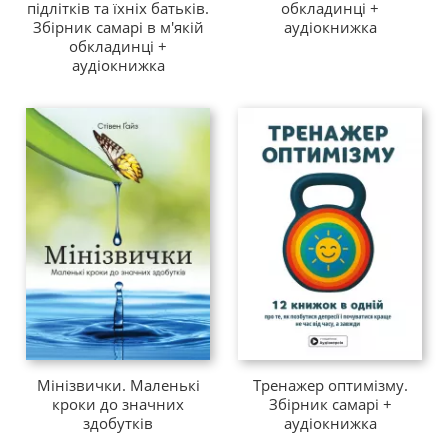
підлітків та їхніх батьків.
обкладинці +
Збірник самарі в м'якій
аудіокнижка
обкладинці +
аудіокнижка
Мінізвички. Маленькі
Тренажер оптимізму.
кроки до значних
Збірник самарі +
здобутків
аудіокнижка