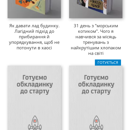
Як давати лад будинку.
31 день з "морським
Лагідний підхід до
котиком". Чого я
прибирання й
навчився за місяць
упорядкування, щоб не
тренувань з
потонути в хаосі
найкрутішим хлопаком
на світі
ГОТУЄТЬСЯ