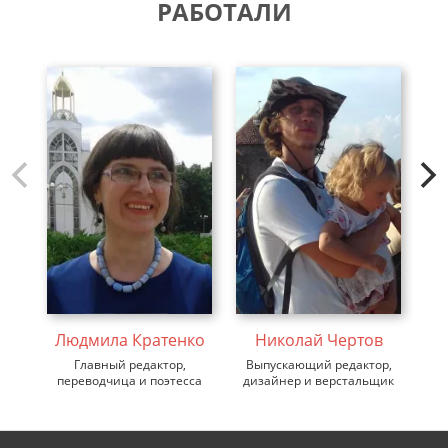
РАБОТАЛИ
С
Людмила Кратенко
Николай Чертов
Главный редактор,
Выпускающий редактор,
переводчица и поэтесса
дизайнер и верстальщик