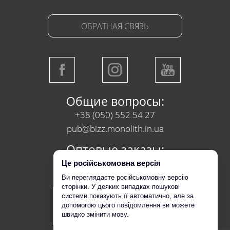
ОБРАТНАЯ СВЯЗЬ
Общие вопросы:
+38 (050) 552 54 27
pub@bizz.monolith.in.ua
Оптовые заказы:
+38 (050) 218 95 95
Це російськомовна версія
Ви переглядаєте російськомовну версію
сторінки. У деяких випадках пошукові
системи показують її автоматично, але за
допомогою цього повідомлення ви можете
швидко змінити мову.