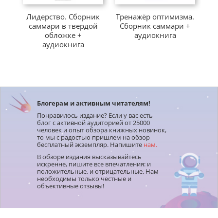
Лидерство. Сборник
Тренажёр оптимизма.
саммари в твердой
Сборник саммари +
Б
обложке +
аудиокнига
аудиокнига
п
Блогерам и активным читателям!
Понравилось издание? Если у вас есть
блог с активной аудиторией от 25000
человек и опыт обзора книжных новинок,
то мы с радостью пришлем на обзор
бесплатный экземпляр. Напишите
нам.
В обзоре издания высказывайтесь
искренне, пишите все впечатления: и
положительные, и отрицательные. Нам
необходимы только честные и
объективные отзывы!