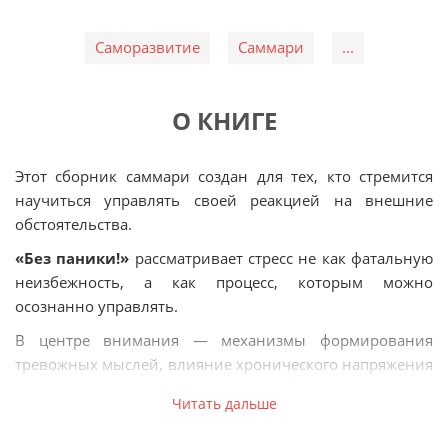
Саморазвитие
Саммари
...
О КНИГЕ
Этот сборник саммари создан для тех, кто стремится
научиться управлять своей реакцией на внешние
обстоятельства.
«Без паники!»
рассматривает стресс не как фатальную
неизбежность, а как процесс, которым можно
осознанно управлять.
В центре внимания — механизмы формирования
тревожных мыслей, влияние хронического напряжения
на организм и практические способы восстановления
Читать дальше
внутренней стабильности. Авторы мировых
бестселлеров объясняют, как: