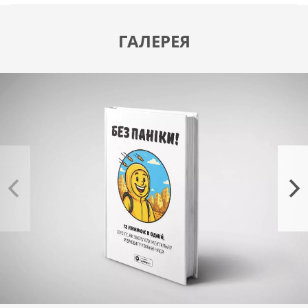
останавливать разрушительные ментальные
циклы;
ГАЛЕРЕЯ
развивать стрессоустойчивость;
формировать здоровые реакции на кризисные
ситуации;
преодолевать профессиональное выгорание;
принимать решения без чрезмерных сомнений;
восстанавливать ресурсность и энергию.
Сборник станет опорой для людей, которые живут в
состоянии постоянного напряжения, берут на себя
чрезмерную ответственность или стремятся научиться
мыслить спокойнее и системнее.
В издание вошли саммари:
«Триумф опыта. Истории участников
Гарвардского исследования»
Джорджа Вайянта.