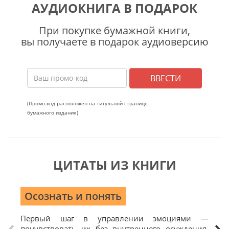
АУДИОКНИГА В ПОДАРОК
При покупке бумажной книги,
вы получаете в подарок аудиоверсию
ВВЕСТИ
(Промо-код расположен на титульной странице
бумажного издания)
ЦИТАТЫ ИЗ КНИГИ
Осознать и понять
Т
Первый шаг в управлении эмоциями —
Каж
почувствовать их без внутреннего осуждения.
при