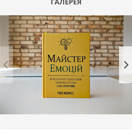
ГАЛЕРЕЯ
А еще на страницах этой книги есть:
Простая формула, с помощью которой можно
перепрограммировать свой ум так, чтобы иметь
больше положительных эмоций.
31 простая стратегия преодоления негативных
эмоций.
Секрет изменения собственной истории, который
позволяет взять под контроль свою жизнь.
Практические упражнения для преодоления
стрессовых ситуаций, защитных реакций,
ревности, страха и других негативных эмоций.
Информация о том, как использовать эмоции для
личностного роста;
И много других полезных сведений.
Книга «Мастер эмоций» содержит много практических
упражнений, которые непосредственно положительно