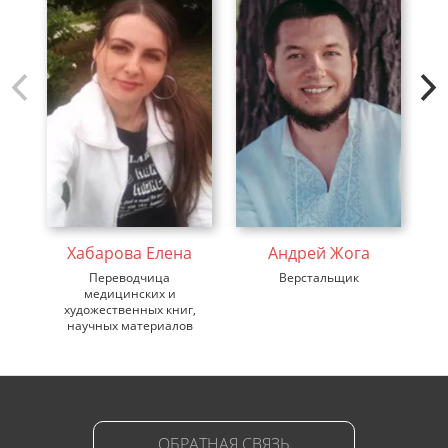
Л
Хабарова Елена
Андрей Жога
Переводчица
Верстальщик
п
медицинских и
художественных книг,
научных материалов
ОБРАТНАЯ СВЯЗЬ