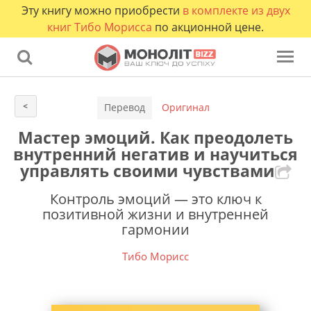
Эту книгу можно приобрести
в комплекте из двух
книг Тибо Морисса
по акционной цене.
<
Перевод
Оригинал
Мастер эмоций. Как преодолеть
внутренний негатив и научиться
управлять своими чувствами
Контроль эмоций — это ключ к
позитивной жизни и внутренней
гармонии
Тибо Морисс