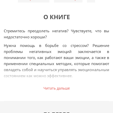
О КНИГЕ
Стремитесь преодолеть негатив? Чувствуете, что вы
недостаточно хороши?
Нужна помощь в борьбе со стрессом? Решение
проблемы негативных эмоций заключается в
понимании того, как работают ваши эмоции, а также в
применении специальных методик, которые помогают
овладеть собой и научиться управлять эмоциональным
состоянием как можно эффективнее.
«Мастер эмоций» — это пособие, которое наши
Читать дальше
родители должны были бы подарить нам еще при
рождении. Благодаря информации, содержащейся
здесь, вы узнаете, как преодолеть негатив и иметь
счастливую и полноценную жизнь.