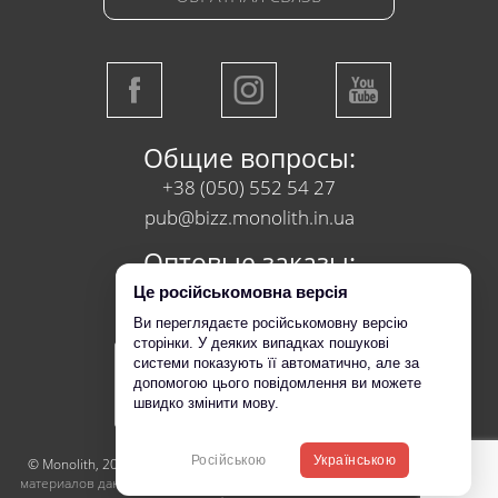
Общие вопросы:
+38 (050) 552 54 27
pub@bizz.monolith.in.ua
Оптовые заказы:
+38 (050) 218 95 95
Це російськомовна версія
Ви переглядаєте російськомовну версію
сторінки. У деяких випадках пошукові
системи показують її автоматично, але за
допомогою цього повідомлення ви можете
швидко змінити мову.
Російською
Українською
© Monolith, 2017-2026
Копирование, перепечатка или использование
материалов данной страницы для воспроизведения, переноса на другие