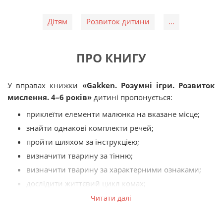
Дітям
Розвиток дитини
...
ПРО КНИГУ
У вправах книжки
«Gakken. Розумні ігри. Розвиток
мислення. 4–6 років»
дитині пропонується:
приклеїти елементи малюнка на вказане місце;
знайти однакові комплекти речей;
пройти шляхом за інструкцією;
визначити тварину за тінню;
визначити тварину за характерними ознаками;
дослідити життєвий цикл комах;
дослідити життєвий цикл рослин;
Читати далі
зіставити овочі із їх тінню;