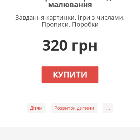
малювання
соціальні навички;
розширює словниковий запас і творчі здібності.
Завдання-картинки. Ігри з числами.
Прописи. Поробки
320 грн
Для дітей 4–6 років створені робочі зошити:
«Gakken. Розумні ігри. Розвиток логіки. Звірята.
4–6 років»
«Gakken. Розумні ігри. Розвиток здібностей.
КУПИТИ
Цифри. 4–6 років»
«Gakken. Розумні ігри. Розвиток мислення. 4–6
років»
«Gakken. Розумні ігри. Побудова навичок. 4–6
років»
Дітям
Розвиток дитини
...
«Gakken. Розумні ігри. Підготовка до школи. 4–
6 років»
Видання, що входять до серії: