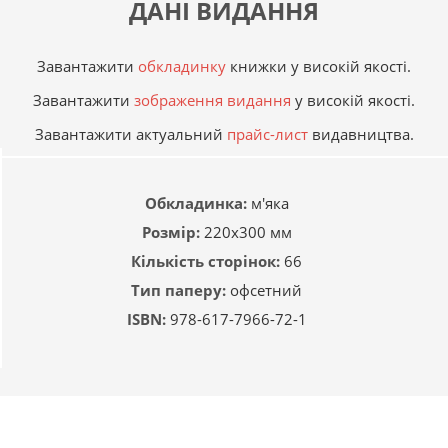
ДАНІ ВИДАННЯ
Завантажити
обкладинку
книжки у високій якості.
Завантажити
зображення видання
у високій якості.
Завантажити актуальний
прайс-лист
видавництва.
Обкладинка:
м'яка
Комплект із п’яти
Gakken. Розумні
Gakke
Розмір:
220х300 мм
книжок «Gakken.
ігри. Розвиток
ігри. 
Кількість сторінок:
66
Розумні ігри. 4–6
здібностей.
до ш
років»
Цифри. 4–6 років
Тип паперу:
офсетний
ISBN:
978-617-7966-72-1