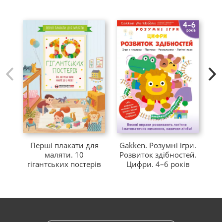
Перші плакати для
Gakken. Розумні ігри.
+1
маляти. 10
Розвиток здібностей.
Пр
гігантських постерів
Цифри. 4–6 років
(