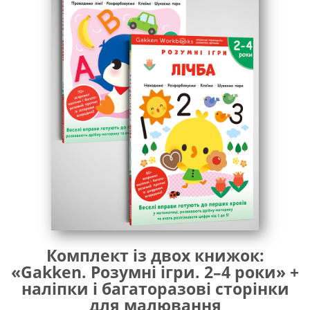
«Gakken. Розумні ігри. Побудова навичок. 2–4
роки»
«Gakken. Розумні ігри. Підготовка до письма. 2–
4 роки»
«Gakken. Розумні ігри. Розвиток креативності.
2–4 роки»
«Gakken. Розумні ігри. Ранній розвиток.
Головоломки. 2–4 роки»
«Gakken. Розумні ігри. Розвиток мислення.
Головоломки. 2–4 роки»
«Gakken. Розумні ігри. Побудова навичок.
Головоломки. 2–4 роки»
Видання, що входять до серії:
Комплект із двох книжок:
«Gakken. Розумні ігри. 2–4 роки» +
наліпки і багаторазові сторінки
для малювання