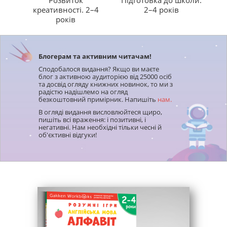
розпізнавання букв і цифр;
бачити і вчасно хвалити малюка за досягнення.
«
креативності. 2–4
2–4 років
логічне мислення;
Одна сторінка на день.
З огляду на особливості
років
психіки дошкільнят зошити Gakken пропонують
кмітливість;
виконувати одне завдання (на одній сторінці) на
розвиток мовлення і дрібної моторики.
день. І тільки якщо дитина проявляє ініціативу і
хоче більше, збільшувати тривалість занять.
Блогерам та активним читачам!
Сподобалося видання? Якщо ви маєте
блог з активною аудиторією від 25000 осіб
Для дітей 2–4 років створені робочі зошити:
та досвід огляду книжних новинок, то ми з
радістю надішлемо на огляд
безкоштовний примірник. Напишіть
нам.
«Gakken. Розумні ігри. Лічба. 2–4 роки»
В огляді видання висловлюйтеся щиро,
«Gakken. Розумні ігри. Англійська мова.
пишіть всі враження: і позитивні, і
Алфавіт. 2–4 роки»
негативні. Нам необхідні тільки чесні й
об'єктивні відгуки!
«Gakken. Розумні ігри. Ранній розвиток. 2–4
роки»
«Gakken. Розумні ігри. Розвиток логіки. Звірята.
2–4 роки»
«Gakken. Розумні ігри. Розвиток здібностей.
Кольори та форми. 2–4 роки»
«Gakken. Розумні ігри. Розвиток мислення. 2–4
роки»