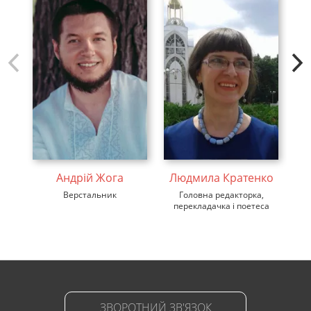
Андрій Жога
Людмила Кратенко
Верстальник
Головна редакторка,
ди
перекладачка і поетеса
ЗВОРОТНИЙ ЗВ'ЯЗОК