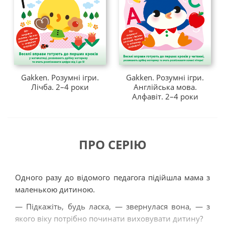
«Gakken. Розумні ігри. Алфавіт. Англійська мова. 2–
4 роки»
«Gakken. Розумні ігри. Лічба. 2–4 роки»
Книжка «Gakken. Розумні ігри. Алфавіт. Англійська
Gakken. Розумні ігри.
Gakken. Розумні ігри.
Лічба. 2–4 роки
Англійська мова.
мова. 2–4 роки»
допоможе вашому малюку опанувати
Алфавіт. 2–4 роки
початкові знання, що будуть потрібними для вивчення
англійської мови.
А саме дитина:
ПРО СЕРІЮ
ознайомиться з буквами англійського алфавіту та
порядком їх розміщення в абетці;
ознайомиться з першими англійськими словами,
Одного разу до відомого педагога підійшла мама з
зіставить їх зі словами рідної мови;
маленькою дитиною.
почує вимову англійських слів;
— Підкажіть, будь ласка, — звернулася вона, — з
навчиться наводити друковані букви англійського
якого віку потрібно починати виховувати дитину?
алфавіту по контуру;