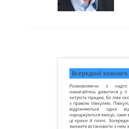
Всередині кожного 
Розмовляючи з надто
намагайтесь дивитися у її 
хитрість працює, бо ліве ок
з правою півкулею. Півкулі
відрізняються одна в
народжуються емоції, саме в
ці крики й плачі. Зосереди
зможете встановити з нею з