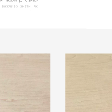
 психіатр, бізнес-
 важливо знати, як
. Це вміння неабияк