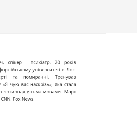
ч, спікер і психіатр. 20 років
форнійському університеті в Лос-
мерті та помиранні. Тренував
 «Я чую вас наскрізь», яка стала
на чотирнадцятьма мовами. Марк
 CNN, Fox News.