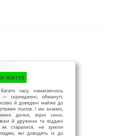
и життя
багато часу, намагаючись
 — скривджені, обмануті,
нсово й доведені майже до
ртвами психів. І ми знаємо,
емні дочки, вірні сини,
віки й дружини та віддані
 як старалися, не зуміли
людям, які доводять їх до