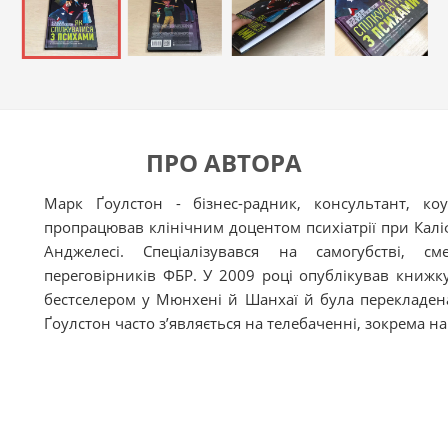
ПРО АВТОРА
Марк Ґоулстон - бізнес-радник, консультант, коу
пропрацював клінічним доцентом психіатрії при Калі
Анджелесі. Спеціалізувався на самогубстві, с
переговірників ФБР. У 2009 році опублікував книжку
бестселером у Мюнхені й Шанхаї й була перекладе
Ґоулстон часто з’являється на телебаченні, зокрема на