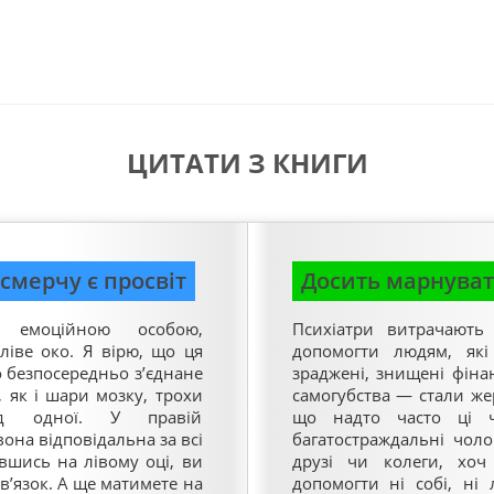
ЦИТАТИ З КНИГИ
смерчу є просвіт
Досить марнуват
 емоційною особою,
Психіатри витрачають 
ліве око. Я вірю, що ця
допомогти людям, які
о безпосередньо з’єднане
зраджені, знищені фіна
, як і шари мозку, трохи
самогубства — стали же
ід одної. У правій
що надто часто ці ч
она відповідальна за всі
багатостраждальні чоло
вшись на лівому оці, ви
друзі чи колеги, хоч
вʼязок. А ще матимете на
допомогти ні собі, ні 