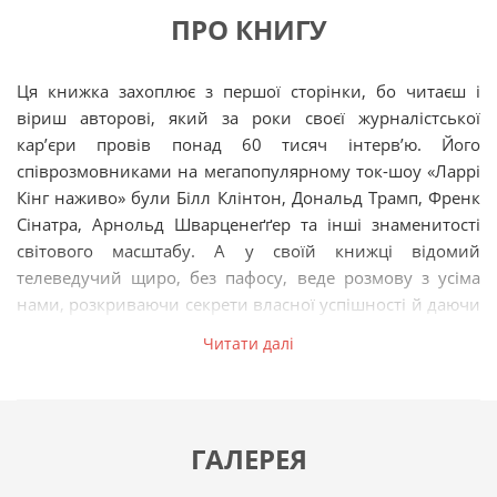
ПРО КНИГУ
Ця книжка захоплює з першої сторінки, бо читаєш і
віриш авторові, який за роки своєї журналістської
кар’єри провів понад 60 тисяч інтерв’ю. Його
співрозмовниками на мегапопулярному ток-шоу «Ларрі
Кінг наживо» були Білл Клінтон, Дональд Трамп, Френк
Сінатра, Арнольд Шварценеґґер та інші знаменитості
світового масштабу. А у своїй книжці відомий
телеведучий щиро, без пафосу, веде розмову з усіма
нами, розкриваючи секрети власної успішності й даючи
професійні поради на всі випадки життя: від сімейних
Читати далі
свят і світських вечірок до жалобних заходів.
Ларрі Кінг описав багато цікавих способів спілкування й
розповів чимало пізнавальних історій. Ви навчитеся
впевнено вступати в розмову і якнайкраще
ГАЛЕРЕЯ
висловлюватися.