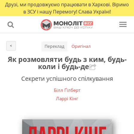
Друзі, ми продовжуємо працювати в Харкові. Віримо
в ЗСУ і нашу Перемогу! Слава Україні!
<
Переклад
Оригінал
Як розмовляти будь з ким, будь-
коли і будь-де
Секрети успішного спілкування
Білл Ґілберт
Ларрі Кінг