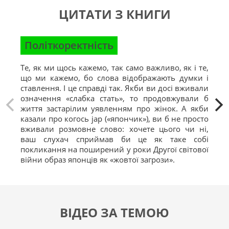
ЦИТАТИ З КНИГИ
Політкоректність
Мо
Те, як ми щось кажемо, так само важливо, як і те,
Для
що ми кажемо, бо слова відображають думки і
при
ставлення. І це справді так. Якби ви досі вживали
мо
означення «слабка стать», то продовжували б
ефе
життя застарілим уявленням про жінок. А якби
наг
казали про когось jap («япончик»), ви б не просто
обм
вживали розмовне слово: хочете цього чи ні,
ваш слухач сприймав би це як таке собі
покликання на поширений у роки Другої світової
війни образ японців як «жовтої загрози».
ВІДЕО ЗА ТЕМОЮ