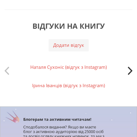
ВІДГУКИ НА КНИГУ
Додати відгук
Наталя Сухоніс (відгук з Instagram)
Ірина Іванців (відгук з Instagram)
Блогерам та активним читачам!
Сподобалося видання? Якщо ви маєте
блог з активною аудиторією від 25000 осіб
та досвід огляду книжних новинок, то ми з