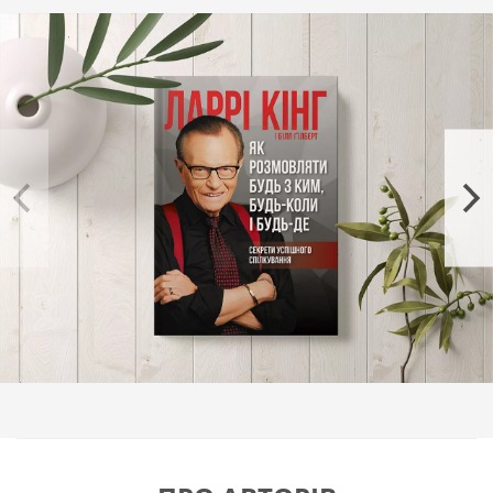
Автор справді щирий зі своїми читачами. Розбираючи
типові помилки, він абсолютно спокійно згадує про свої
невдачі й підказує, як їх уникати.
Ця книжка буде корисна тим, хто прагне легко й
невимушено розмовляти будь з ким, будь-коли і будь-
де.