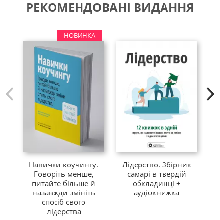
РЕКОМЕНДОВАНІ ВИДАННЯ
НОВИНКА
Не
Навички коучингу.
Лідерство. Збірник
Б
Говоріть менше,
самарі в твердій
питайте більше й
обкладинці +
з
назавжди змініть
аудіокнижка
спосіб свого
лідерства