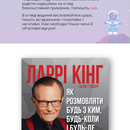
радістю надішлемо на огляд
безкоштовний примірник. Напишіть
нам.
В огляді видання висловлюйтеся щиро,
пишіть всі враження: і позитивні, і
негативні. Нам необхідні тільки чесні й
об'єктивні відгуки!