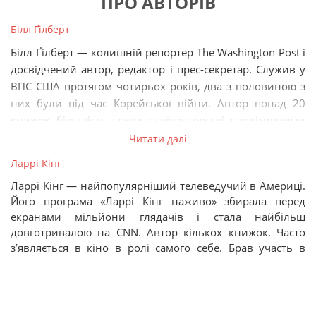
ПРО АВТОРІВ
Білл Ґілберт
Білл Ґілберт — колишній репортер The Washington Post і
досвідчений автор, редактор і прес-секретар. Служив у
ВПС США протягом чотирьох років, два з половиною з
них були під час Корейської війни. Автор понад 20
книжок, більшість з яких у співавторстві з політичними
діячами, популярними ведучими, а також зірками
Читати далі
бейсболу. Зокрема, співавтор бестселера «Як говорити
Ларрі Кінг
будь з ким, будь-коли і будь-де». Частий гість на радіо
Ларрі Кінг — найпопулярніший телеведучий в Америці.
та телебаченні, де розважає свою аудиторію
Його програма «Ларрі Кінг наживо» збирала перед
розповідями про драму, гумор, натхнення, відвагу і
екранами мільйони глядачів і стала найбільш
патріотизм.
довготривалою на CNN. Автор кількох книжок. Часто
з’являється в кіно в ролі самого себе. Брав участь в
озвучуванні мультфільмів.