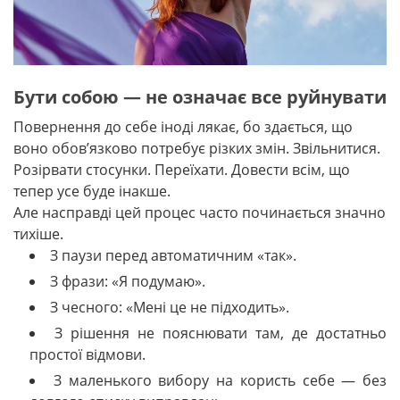
Бути собою — не означає все руйнувати
Повернення до себе іноді лякає, бо здається, що
воно обов’язково потребує різких змін. Звільнитися.
Розірвати стосунки. Переїхати. Довести всім, що
тепер усе буде інакше.
Але насправді цей процес часто починається значно
тихіше.
З паузи перед автоматичним «так».
З фрази: «Я подумаю».
З чесного: «Мені це не підходить».
З рішення не пояснювати там, де достатньо
простої відмови.
З маленького вибору на користь себе — без