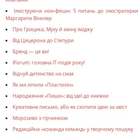
Ілюструючи нон-фікшн: 5 питань до ілюстраторки
Маргарити Вінклер
Про Грицика, Муху й зміну іміджу
Від Цицерона до Степури
Бренд — це ви!
IForum: головна IT-подія року!
Відчуй дитинство на смак
Як ми ліпили «Пластилін»
Народження «Пиши»: від ідеї до книжки
Креативне письмо, або як схопити ідею за хвіст
Морозиво з гірчинкою
Редакційна «команда команд» у творчому пошуку