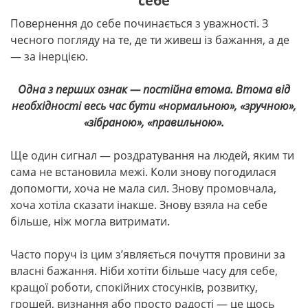
себе
Повернення до себе починається з уважності. З
чесного погляду на те, де ти живеш із бажання, а де
— за інерцією.
Одна з перших ознак — постійна втома. Втома від
необхідності весь час бути «нормальною», «зручною»,
«зібраною», «правильною».
Ще один сигнал — роздратування на людей, яким ти
сама не встановила межі. Коли знову погодилася
допомогти, хоча не мала сил. Знову промовчала,
хоча хотіла сказати інакше. Знову взяла на себе
більше, ніж могла витримати.
Часто поруч із цим з’являється почуття провини за
власні бажання. Ніби хотіти більше часу для себе,
кращої роботи, спокійних стосунків, розвитку,
грошей, визнання або просто радості — це щось