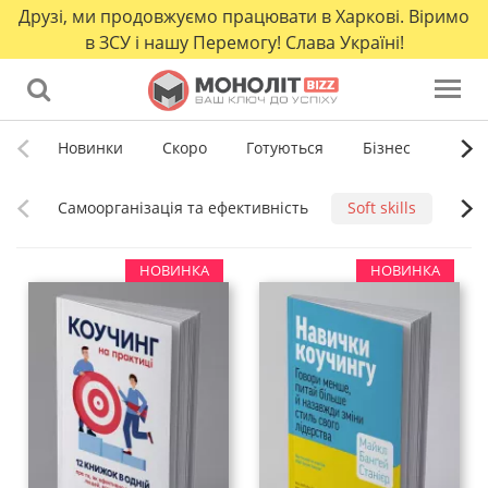
Друзі, ми продовжуємо працювати в Харкові. Віримо
в ЗСУ і нашу Перемогу! Слава Україні!
Новинки
Скоро
Готуються
Бізнес
Само
Cамоорганізація та ефективність
Soft skills
Витр
НОВИНКА
НОВИНКА