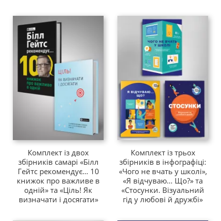
Комплект із двох
Комплект із трьох
збірників самарі «Білл
збірників в інфографіці:
Гейтс рекомендує… 10
«Чого не вчать у школі»,
книжок про важливе в
«Я відчуваю… Що?» та
одній» та «Ціль! Як
«Стосунки. Візуальний
визначати і досягати»
гід у любові й дружбі»