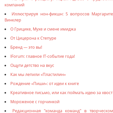
компаний
Иллюстрируя нон-фикшн: 5 вопросов Маргарит
Винклер
О Грицике, Мухе и смене имиджа
От Цицерона к Степуре
Бренд — это вы!
IForum: главное IT-событие года!
Ощути детство на вкус
Как мы лепили «Пластилин»
Рождение «Пиши»: от идеи к книге
Креативное письмо, или как поймать идею за хвост
Мороженое с горчинкой
Редакционная "команда команд" в творческо