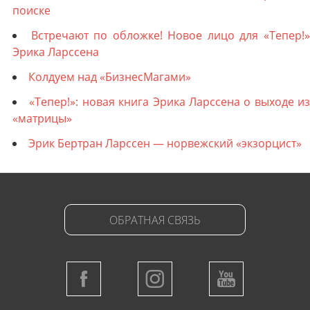
поиске
Встречают по обложке! Новое лицо для «Тепер!
Эрика Ларссена
Колдуем над «БизнесМагами»
«Тепер!»: новая книга Эрика Ларссена о выходе из
«матрицы»
Эрик Бертран Ларссен — норвежский «экзорцист»
ОБРАТНАЯ СВЯЗЬ