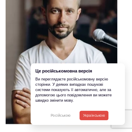
Це російськомовна версія
Ви переглядаєте російськомовну версію
сторінки. У деяких випадках пошукові
системи показують її автоматично, але за
допомогою цього повідомлення ви можете
швидко змінити мову.
Російською
Українською