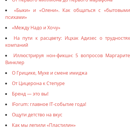
«Быки» и «Олени». Как общаться с «бытовым
психами»
«Между Надо и Хочу»
На пути к расцвету: Ицхак Адизес о трудностях
компаний
Иллюстрируя нон-фикшн: 5 вопросов Маргарит
Винклер
О Грицике, Мухе и смене имиджа
От Цицерона к Степуре
Бренд — это вы!
IForum: главное IT-событие года!
Ощути детство на вкус
Как мы лепили «Пластилин»