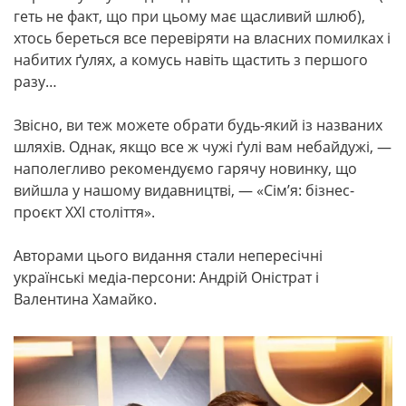
геть не факт, що при цьому має щасливий шлюб),
хтось береться все перевіряти на власних помилках і
набитих ґулях, а комусь навіть щастить з першого
разу…
Звісно, ви теж можете обрати будь-який із названих
шляхів. Однак, якщо все ж чужі ґулі вам небайдужі, —
наполегливо рекомендуємо гарячу новинку, що
вийшла у нашому видавництві, — «Сім’я: бізнес-
проєкт ХХІ століття».
Авторами цього видання стали непересічні
українські медіа-персони: Андрій Оністрат і
Валентина Хамайко.