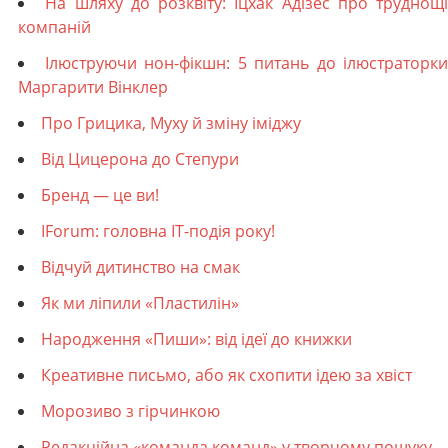
На шляху до розквіту: Іцхак Адізес про труднощі
компаній
Ілюструючи нон-фікшн: 5 питань до ілюстраторки
Маргарити Вінклер
Про Грицика, Муху й зміну іміджу
Від Цицерона до Степури
Бренд — це ви!
IForum: головна IT-подія року!
Відчуй дитинство на смак
Як ми ліпили «Пластилін»
Народження «Пиши»: від ідеї до книжки
Креативне письмо, або як схопити ідею за хвіст
Морозиво з гірчинкою
Редакційна «команда команд» у творчому пошуку