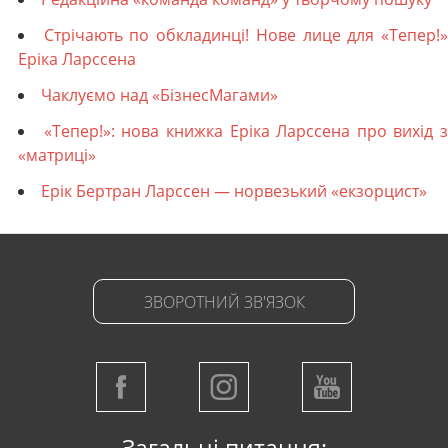
Стрічають по обкладинці! Нове лице для «Тепер!
Еріка Ларссена
Чаклуємо над «БізнесМагами»
«Тепер!»: нова книжка Еріка Ларссена про вихід з
«матриці»
Ерік Бертран Ларссен — норвезький «екзорцист»
ЗВОРОТНИЙ ЗВ'ЯЗОК