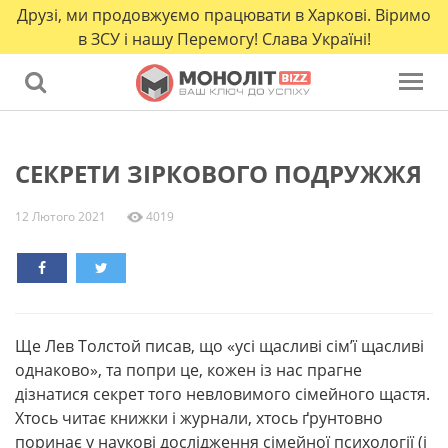
Друзі, ми продовжуємо працювати в Харкові. Віримо
в ЗСУ і нашу Перемогу! Слава Україні!
СЕКРЕТИ ЗІРКОВОГО ПОДРУЖЖЯ
12 Лютого 2021
4019
Ще Лев Толстой писав, що «усі щасливі сім’ї щасливі
однаково», та попри це, кожен із нас прагне
дізнатися секрет того невловимого сімейного щастя.
Хтось читає книжки і журнали, хтось ґрунтовно
поринає у наукові дослідження сімейної психології (і