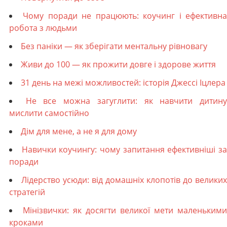
Чому поради не працюють: коучинг і ефективн
робота з людьми
Без паніки — як зберігати ментальну рівновагу
Живи до 100 — як прожити довге і здорове життя
31 день на межі можливостей: історія Джессі Іцлера
Не все можна загуглити: як навчити дитин
мислити самостійно
Дім для мене, а не я для дому
Навички коучингу: чому запитання ефективніші з
поради
Лідерство усюди: від домашніх клопотів до великих
стратегій
Мінізвички: як досягти великої мети маленькими
кроками