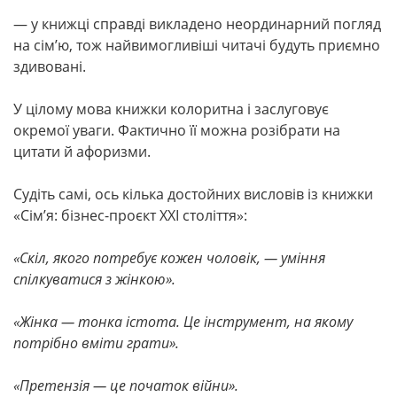
— у книжці справді викладено неординарний погляд
на сім’ю, тож найвимогливіші читачі будуть приємно
здивовані.
У цілому мова книжки колоритна і заслуговує
окремої уваги. Фактично її можна розібрати на
цитати й афоризми.
Судіть самі, ось кілька достойних висловів із книжки
«Сім’я: бізнес-проєкт ХХІ століття»:
«Скіл, якого потребує кожен чоловік, — уміння
спілкуватися з жінкою».
«
Жінка — тонка істота. Це інструмент,
на якому
потрібно вміти грати
».
«
Претензія — це початок війни
».