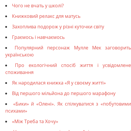
Чого не вчать у школі?
Книжковий релакс для матусь
Захоплива подорож у різні куточки світу
Граємось і навчаємось
Популярний персонаж Мулле Мек заговорит
українською
Про екологічний спосіб життя і усвідомлен
споживання
Як народилася книжка «Я у своєму житті»
Від першого мільйона до першого марафону
«Бики» й «Олені». Як спілкуватися з «побутовим
психами»
«Між Треба та Хочу»